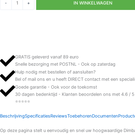
-
+
IN WINKELWAGEN
Led
Badkamerspots
Warmwit
12V
aantal
GRATIS geleverd vanaf 89 euro
Snelle bezorging met POSTNL - Ook op zaterdag
Hulp nodig met bestellen of aansluiten?
Bel of mail ons en u heeft DIRECT contact met een speciali
Goede garantie - Ook voor de toekomst
30 dagen bedenktijd - Klanten beoordelen ons met 4.6 / 5
⭐⭐⭐⭐⭐
Beschrijving
Specificaties
Reviews
Toebehoren
Documenten
Product
Op deze pagina stelt u eenvoudig en snel uw hoogwaardige Dimb