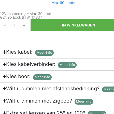
aantal
12Vdc voeding – Max 30 spots
€
21.95
Excl. BTW:
€
18.14
12Vdc
-
+
IN WINKELWAGEN
voeding
-
Max
30
Kies kabel:
spots
Meer info
aantal
Kies kabelverbinder:
Meer info
Kies boor:
Meer info
Wilt u dimmen met afstandsbediening?
Meer i
Wilt u dimmen met Zigbee?
Meer info
Extra set lenzen van 25° en 120°
Meer info