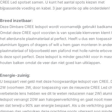
CREE Led spotset samen. U kunt het aantal spots kiezen met
bijpassende voeding en kabel. 3 jaar garantie op alle onderdelen!
Breed inzetbaar:
Deze Dimbare CREE ledspot wordt voornamelijk gebruikt badkame
Omdat deze CREE spot voorzien is van speciale klemveren klemt hi
het allerdunste plaatmateriaal al perfect. Heeft u dus een toepass
aluminium liggers of dragers of wilt u hem gaan monteren in ande
plaatmateriaal of bijvoorbeeld een plafond met holle ruimte erbov
is deze spot perfect. Deze ledspot is minder geschikt voor in mas
houten balken omdat de veer dan niet goed kan uitklappen.
Energie-zuinig:
U bespaart veel geld met deze hoogwaardige ledspot van CREE. 
2W (voorheen 3W, door toepassing van de nieuwste CREE Led ch
verbeterde lens hebben we dit te weten reduceren naar 2W) alum
ledspot vervangt 20W aan halogeenverlichting en gaat nooit meer
en dat terwijl u 90% aan energie bespaart. Als u de verlichting gaa
dimmen dan verbruiken deze prachtige spots uiteraard nog minde