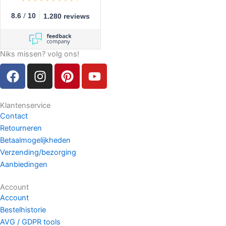
/
8.6
10
1.280 reviews
Niks missen? volg ons!
F
I
P
Y
a
n
i
o
c
s
n
u
e
t
t
t
Klantenservice
Contact
b
a
e
u
Retourneren
o
g
r
b
Betaalmogelijkheden
o
r
e
e
Verzending/bezorging
k
a
s
Aanbiedingen
m
t
Account
Account
Bestelhistorie
AVG / GDPR tools