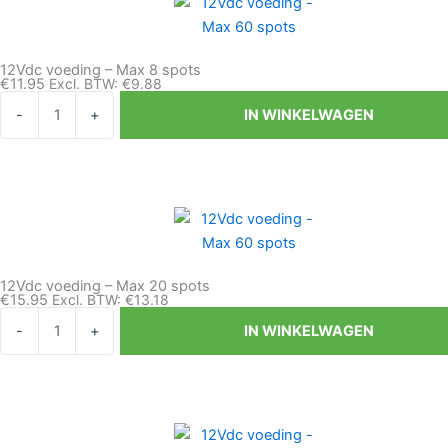
12Vdc voeding – Max 8 spots
€
11.95
Excl. BTW:
€
9.88
12Vdc
-
+
IN WINKELWAGEN
voeding
-
Max
8
spots
aantal
12Vdc voeding – Max 20 spots
€
15.95
Excl. BTW:
€
13.18
12Vdc
-
+
IN WINKELWAGEN
voeding
-
Max
20
spots