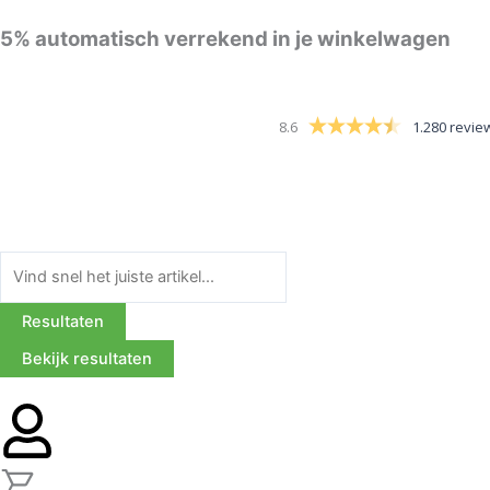
Ga
5%
automatisch verrekend in je winkelwagen
naar
de
inhoud
8.6
1.280 revie
Search
...
Resultaten
Bekijk resultaten