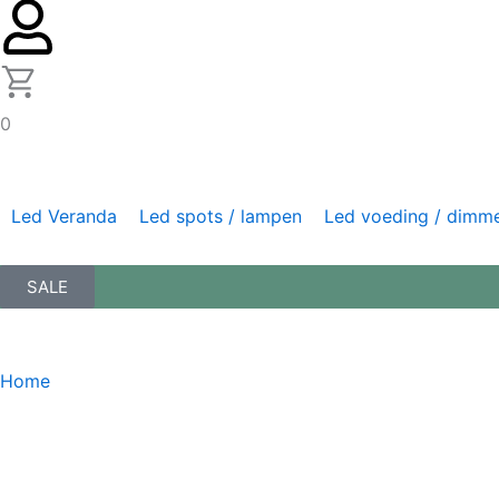
0
Led Veranda
Led spots / lampen
Led voeding / dimm
SALE
Home