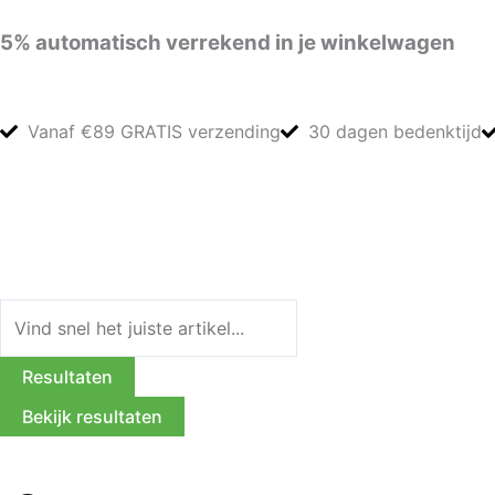
Ga
5%
automatisch verrekend in je winkelwagen
naar
de
inhoud
Vanaf €89 GRATIS verzending
30 dagen bedenktijd
Search
...
Resultaten
Bekijk resultaten