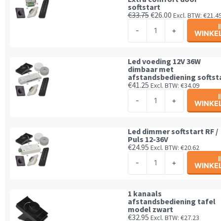
softstart
Oorspronkelijke
Huidige
€
33.75
€
26.00
Excl. BTW:
€
21.4
prijs
prijs
230V
was:
is:
-
+
WINKE
LED
€33.75.
€26.00.
dimmer
afstandsbediening
Led voeding 12V 36W
dimbaar met
/
afstandsbediening softst
puls
€
41.25
Excl. BTW:
€
34.09
Led
|
-
+
WINKE
voeding
Extra
12V
comfort
36W
door
Led dimmer softstart RF /
Puls 12-36V
dimbaar
softstart
€
24.95
Excl. BTW:
€
20.62
met
aantal
Led
-
+
afstandsbediening
WINKE
dimmer
softstart
softstart
aantal
RF
1 kanaals
afstandsbediening tafel
/
model zwart
Puls
€
32.95
Excl. BTW:
€
27.23