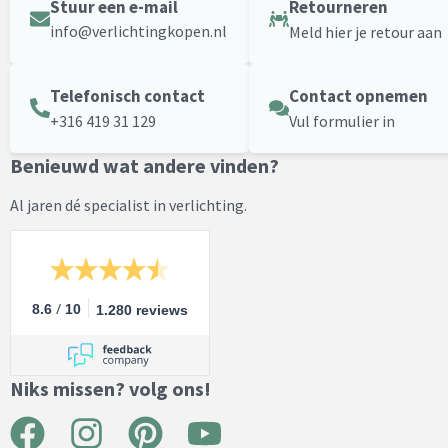
Stuur een e-mail
Retourneren
info@verlichtingkopen.nl
Meld hier je retour aan
Telefonisch contact
Contact opnemen
+316 419 31 129
Vul formulier in
Benieuwd wat andere vinden?
Al jaren dé specialist in verlichting.
/
8.6
10
1.280 reviews
Niks missen? volg ons!
F
I
P
Y