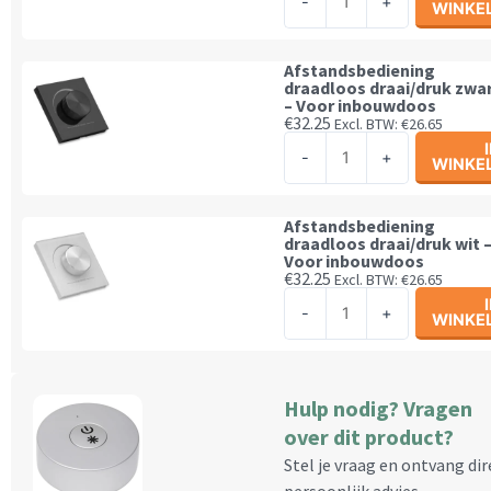
-
+
WINKE
kanaals
magneet
Afstandsbediening
aantal
Draadloos
Afstandsbediening
draadloos draai/druk zwa
–
– Voor inbouwdoos
Zwart
€
32.25
Excl. BTW:
€
26.65
Afstandsbediening
–
-
+
WINKE
draadloos
Met
draai/druk
magneet
zwart
aantal
Afstandsbediening
draadloos draai/druk wit 
-
Voor inbouwdoos
Voor
€
32.25
Excl. BTW:
€
26.65
Afstandsbediening
inbouwdoos
-
+
WINKE
draadloos
aantal
draai/druk
wit
-
Hulp nodig? Vragen
Voor
over dit product?
inbouwdoos
Stel je vraag en ontvang dir
aantal