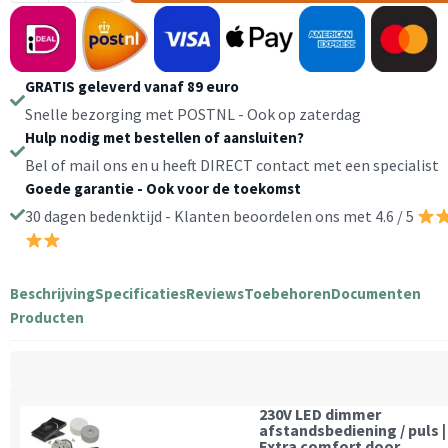
Draadloze
Afstandsbediening
-
GRATIS geleverd vanaf 89 euro
Zilvergrijs
-
Snelle bezorging met POSTNL - Ook op zaterdag
Met
Hulp nodig met bestellen of aansluiten?
magneet
Bel of mail ons en u heeft DIRECT contact met een specialist
aantal
Goede garantie - Ook voor de toekomst
30 dagen bedenktijd - Klanten beoordelen ons met 4.6 / 5
Beschrijving
Specificaties
Reviews
Toebehoren
Documenten
Producten
230V LED dimmer
afstandsbediening / puls |
Extra comfort door