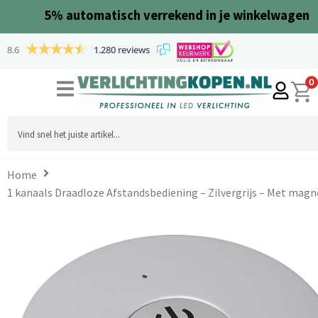
Ga
5%
automatisch verrekend in je winkelwagen
naar
de
8.6
1.280 reviews
inhoud
0
Search
...
Home
1 kanaals Draadloze Afstandsbediening – Zilvergrijs – Met magn