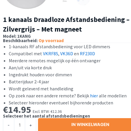
1 kanaals Draadloze Afstandsbediening –
Zilvergrijs – Met magneet
Model: 1KANG
Beschikbaarheid:
Op voorraad
1-kanaals RF afstandsbediening voor LED dimmers
Compatibel met
VKRF8S
,
VK36D
en
RF230D
Meerdere remotes mogelijk op één ontvanger
Aan/uit via korte druk
Ingedrukt houden voor dimmen
Batterijduur 2-4 jaar
Wordt geleverd met handleiding
Op zoek naar een andere remote? Bekijk
hier
alle modellen
Selecteer hieronder eventueel bijhorende producten
€
14.95
Excl. BTW:
€
12.36
Selecteer het aantal afstandsbedieningen
1
IN WINKELWAGEN
-
+
kanaals