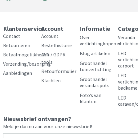
a
n
i
o
c
s
n
u
e
t
t
t
Klantenservice
Account
Informatie
Catego
b
a
e
u
Contact
Account
Over
Veranda
verlichtingkopen.nl
verlichti
Retourneren
Bestelhistorie
o
g
r
b
Blog artikelen
LED
Betaalmogelijkheden
AVG / GDPR
o
r
e
e
verlichti
tools
Groothandel
Verzending/bezorging
carport
k
a
s
tuinverlichting
Retourformulier
Aanbiedingen
LED
m
t
Groothandel
Klachten
verlichti
veranda spots
badkame
Foto’s van
LED
klanten
caravan/
Nieuwsbrief ontvangen?
Meld je dan nu aan voor onze nieuwsbrief!
E-