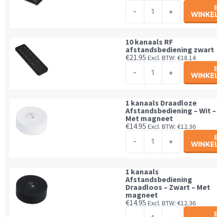
1
12-
-
+
WINKE
kanaals
36V
afstandsbediening
aantal
tafel
10 kanaals RF
afstandsbediening zwart
model
€
21.95
Excl. BTW:
€
18.14
zwart
10
-
+
aantal
WINKE
kanaals
RF
afstandsbediening
1 kanaals Draadloze
Afstandsbediening – Wit –
zwart
Met magneet
aantal
€
14.95
Excl. BTW:
€
12.36
1
-
+
WINKE
kanaals
Draadloze
Afstandsbediening
1 kanaals
Afstandsbediening
-
Draadloos – Zwart – Met
Wit
magneet
€
14.95
Excl. BTW:
€
12.36
-
1
Met