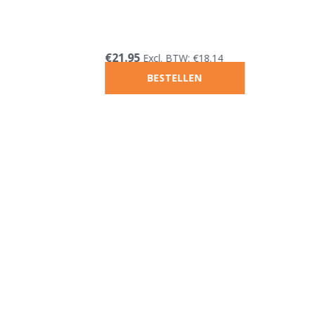
€
21.95
Excl. BTW:
€
18.14
BESTELLEN