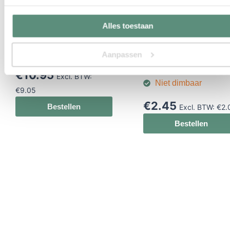
230V
Stel zelf uw set samen
Alles toestaan
2700K Extra warm licht
Warme kleur 3000K
Zeer brede lichtbundel
Vervangt 15W
Gatmaat slechts 25mm
Aanpassen
halogeen
GU10 aansluiting
€
10.95
Excl. BTW:
Niet dimbaar
€
9.05
€
2.45
Bestellen
Excl. BTW:
€
2.
Bestellen