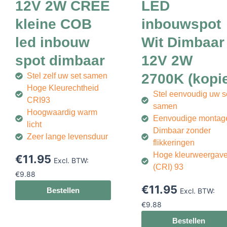
12V 2W CREE
LED
kleine COB
inbouwspot
led inbouw
Wit Dimbaar
spot dimbaar
12V 2W
2700K (kopi
Stel zelf uw set samen
Hoge Kleurechtheid
Stel eenvoudig uw s
CRI93
samen
Hoogwaardig warm
Eenvoudige montag
licht
Dimbaar zonder
Zeer lange levensduur
flikkeringen
Hoge kleurweergav
€
11.95
Excl. BTW:
(CRI) 93
€
9.88
€
11.95
Bestellen
Excl. BTW:
€
9.88
Bestellen