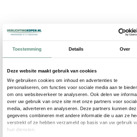
Toestemming
Details
Over
Deze website maakt gebruik van cookies
Mini led
GU10 LED
We gebruiken cookies om inhoud en advertenties te
personaliseren, om functies voor sociale media aan te biede
inbouwspot
Spot 1,9W –
om ons websiteverkeer te analyseren. Ook delen we informa
over uw gebruik van onze site met onze partners voor social
rond 12V 2W
vervangt 15
media, adverteren en analyseren. Deze partners kunnen dez
dimbaar
– Warmwit
gegevens combineren met andere informatie die u aan ze he
verstrekt of ze hebben verzameld op basis van uw gebruik v
2700K
3000K – Niet
hun diensten.
Warmwit
dimbaar –