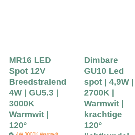
MR16 LED
Dimbare
Spot 12V
GU10 Led
Breedstralend
spot | 4,9W |
4W | GU5.3 |
2700K |
3000K
Warmwit |
Warmwit |
krachtige
120°
120°
4W 3000K Warmwit