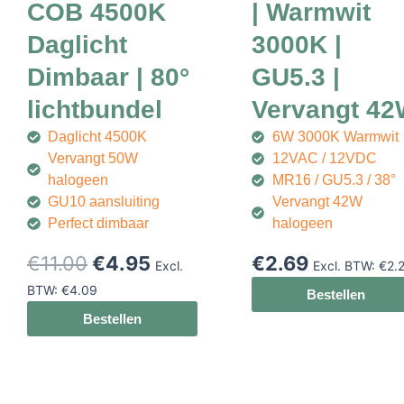
COB 4500K
| Warmwit
Daglicht
3000K |
Dimbaar | 80°
GU5.3 |
lichtbundel
Vervangt 4
Daglicht 4500K
6W 3000K Warmwit
Vervangt 50W
12VAC / 12VDC
halogeen
MR16 / GU5.3 / 38°
GU10 aansluiting
Vervangt 42W
Perfect dimbaar
halogeen
Oorspronkelijke
Huidige
€
11.00
€
4.95
€
2.69
Excl.
Excl. BTW:
€
2.
prijs
prijs
BTW:
€
4.09
Bestellen
was:
is:
Bestellen
€11.00.
€4.95.