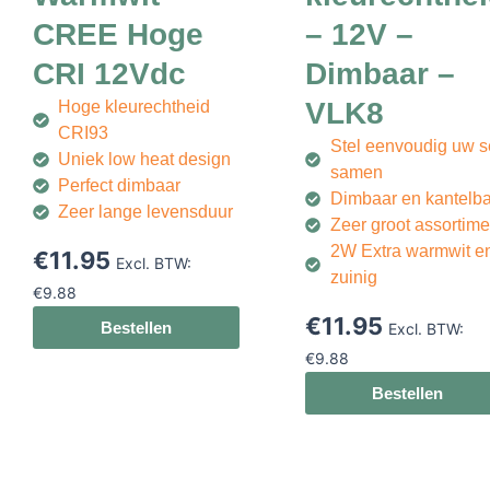
CREE Hoge
– 12V –
CRI 12Vdc
Dimbaar –
VLK8
Hoge kleurechtheid
CRI93
Stel eenvoudig uw s
Uniek low heat design
samen
Perfect dimbaar
Dimbaar en kantelb
Zeer lange levensduur
Zeer groot assortime
2W Extra warmwit e
€
11.95
Excl. BTW:
zuinig
€
9.88
€
11.95
Bestellen
Excl. BTW:
€
9.88
Bestellen