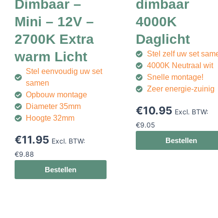
Dimbaar –
dimbaar
Mini – 12V –
4000K
2700K Extra
Daglicht
warm Licht
Stel zelf uw set sam
4000K Neutraal wit
Stel eenvoudig uw set
Snelle montage!
samen
Zeer energie-zuinig
Opbouw montage
Diameter 35mm
€
10.95
Excl. BTW:
Hoogte 32mm
€
9.05
€
11.95
Bestellen
Excl. BTW:
€
9.88
Bestellen