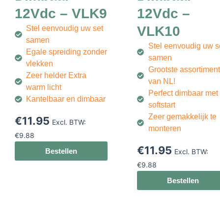
12Vdc – VLK9
12Vdc –
VLK10
Stel eenvoudig uw set
samen
Stel eenvoudig uw s
Egale spreiding zonder
samen
vlekken
Grootste assortiment
Zeer helder Extra
van NL!
warm licht
Perfect dimbaar met
Kantelbaar en dimbaar
softstart
Zeer gemakkelijk te
€
11.95
Excl. BTW:
monteren
€
9.88
€
11.95
Bestellen
Excl. BTW:
€
9.88
Bestellen