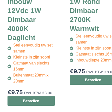
inbouw
1W Rond
12Vdc 1W
Dimbaar
Dimbaar
2700K
4000K
Warmwit
Daglicht
Stel eenvoudig uw s
samen
Stel eenvoudig uw set
Kleinste in zijn soort
samen
Gatmaat slechts 16
Kleinste in zijn soort!
Inbouwdiepte 23mm
Gatmaat van slechts
16mm
€
9.75
Excl. BTW:
€
8.
Buitenmaat 20mm x
Bestellen
20mm
€
9.75
Excl. BTW:
€
8.06
Bestellen