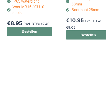
IP65 waterdicht
33mm
Voor MR16 / GU10
Boormaat 28mm
spots
€
10.95
Excl. BTW:
€
8.95
Excl. BTW:
€
7.40
€
9.05
Bestellen
Bestellen