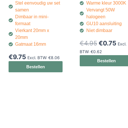
Stel eenvoudig uw set
Warme kleur 3000K
samen
Vervangt 50W
Dimbaar in mini-
halogeen
formaat
GU10 aansluiting
Vierkant 20mm x
Niet dimbaar
20mm
Oorspronk
Hui
€
4.95
€
0.75
Excl.
Gatmaat 16mm
prijs
prij
BTW:
€
0.62
was:
is:
€
9.75
Excl. BTW:
€
8.06
Bestellen
€4.95.
€0.
Bestellen