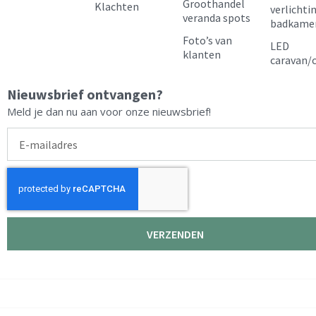
m
t
Groothandel
Klachten
verlichti
veranda spots
badkame
Foto’s van
LED
klanten
caravan/
Nieuwsbrief ontvangen?
Meld je dan nu aan voor onze nieuwsbrief!
E-
mailadres
VERZENDEN