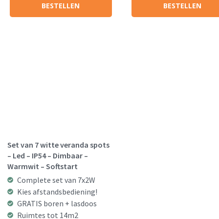
BESTELLEN
BESTELLEN
€155.00.
€136.95.
€155.00.
€136.
Set van 7 witte veranda spots
– Led – IP54 – Dimbaar –
Warmwit – Softstart
Complete set van 7x2W
Kies afstandsbediening!
GRATIS boren + lasdoos
Ruimtes tot 14m2