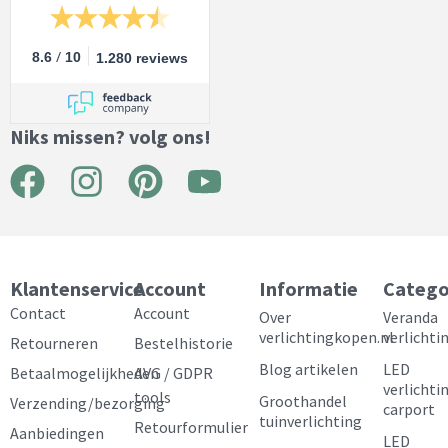
/
8.6
10
1.280 reviews
Niks missen? volg ons!
F
I
P
Y
a
n
i
o
c
s
n
u
e
t
t
t
Klantenservice
Account
Informatie
Catego
b
a
e
u
Contact
Account
Over
Veranda
verlichtingkopen.nl
verlichti
Retourneren
Bestelhistorie
o
g
r
b
Blog artikelen
LED
Betaalmogelijkheden
AVG / GDPR
o
r
e
e
verlichti
tools
Groothandel
Verzending/bezorging
carport
k
a
s
tuinverlichting
Retourformulier
Aanbiedingen
LED