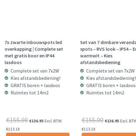
7x zwarte inbouwspots led
Set van 7 dimbare verand
overkapping | Complete set
spots – RVS look – IP54 – E
met gratis boor en IP44
warmwit – Kies
lasdoos
afstandsbediening
Complete set van 7x2W
Complete set van 7x2W
Kies afstandsbediening!
Kies afstandsbediening!
GRATIS boren + lasdoos
GRATIS boren + lasdoos
Ruimtes tot 14m2
Ruimtes tot 14m2
Oorspronkelijke
Huidige
Oorspronke
Huidi
€
155.00
€
155.00
€
136.95
Excl. BTW:
€
136.95
Excl. BTW
prijs
prijs
prijs
prijs
€
113.18
€
113.18
was:
is:
was:
is: