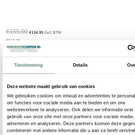
Oorspronkelijke
Huidige
€
155.00
€
136.95
Excl. BTW:
prijs
prijs
€
113.18
was:
is:
BESTELLEN
€155.00.
€136.95.
Toestemming
Details
Ove
Deze website maakt gebruik van cookies
We gebruiken cookies om inhoud en advertenties te personal
om functies voor sociale media aan te bieden en om ons
websiteverkeer te analyseren. Ook delen we informatie over
gebruik van onze site met onze partners voor sociale media,
adverteren en analyseren. Deze partners kunnen deze gege
combineren met andere informatie die u aan ze heeft verstrek