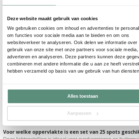
50.000 branduren
De levensduur tot
zorgt voor jarenlang
probleemloos gebruik met minimale onderhoudskosten.
Deze website maakt gebruik van cookies
Buitenbestendig
We gebruiken cookies om inhoud en advertenties te personal
om functies voor sociale media aan te bieden en om ons
IP54 bescherming
Dankzij de
zijn de inbouwlampen bestand 
websiteverkeer te analyseren. Ook delen we informatie over
regen en vocht. Ideaal voor terrasoverkappingen, pergola’s
gebruik van onze site met onze partners voor sociale media,
en open buitenruimtes.
adverteren en analyseren. Deze partners kunnen deze gege
combineren met andere informatie die u aan ze heeft verstrek
Samenvatting
hebben verzameld op basis van uw gebruik van hun diensten
Zoek je een uitgebreide lichtoplossing voor een zeer ruime
overkapping tot 50 m²? Dan is deze
Alles toestaan
set van 25 inbouwspots
een krachtige, duurzame en professi
keuze met maximale lichtopbrengst.
Aanpassen
Veelgestelde vragen
Voor welke oppervlakte is een set van 25 spots geschi