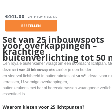
€
441.00
Excl. BTW:
€
364.46
BESTELLEN
Set van 25 inbouwspots
voor overkappingen –
krachtige
buitenverlichting tot 50 
Een royale buitenkamer vraagt om een doordacht lichtplan. M
set van 25 inbouwspots
deze
creëer je een helder
50 m²
en sfeervol lichtbeeld in buitenruimtes tot
. Ideaal voor r
terrassen, U-vormige overkappingen,
buitenkeukens met bar of horecaterrassen waar goede verlich
essentieel is.
Waarom kiezen voor 25 lichtpunten?