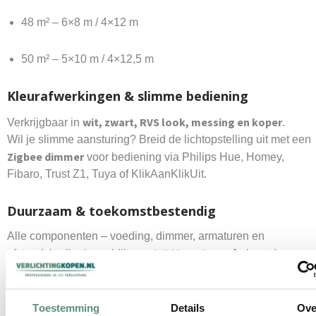
48 m² – 6×8 m / 4×12 m
50 m² – 5×10 m / 4×12,5 m
Kleurafwerkingen & slimme bediening
wit, zwart, RVS look, messing en koper
Verkrijgbaar in
.
Wil je slimme aansturing? Breid de lichtopstelling uit met een
Zigbee dimmer
voor bediening via Philips Hue, Homey,
Fibaro, Trust Z1, Tuya of KlikAanKlikUit.
Duurzaam & toekomstbestendig
Alle componenten – voeding, dimmer, armaturen en
altijd leverbaar
afstandsbediening – blijven
. Je kunt dus
onderdelen vervangen of uitbreiden zonder een compleet pak
opnieuw te hoeven aanschaffen.
Toestemming
Details
Ove