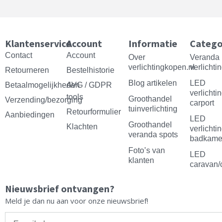
a
n
i
o
c
s
n
u
e
t
t
t
Klantenservice
Account
Informatie
Catego
b
a
e
u
Contact
Account
Over
Veranda
verlichtingkopen.nl
verlichti
Retourneren
o
g
Bestelhistorie
r
b
Blog artikelen
LED
Betaalmogelijkheden
AVG / GDPR
o
r
e
e
verlichti
tools
Groothandel
Verzending/bezorging
carport
k
a
s
tuinverlichting
Retourformulier
Aanbiedingen
LED
m
t
Groothandel
Klachten
verlichti
veranda spots
badkame
Foto’s van
LED
klanten
caravan/
Nieuwsbrief ontvangen?
Meld je dan nu aan voor onze nieuwsbrief!
E-