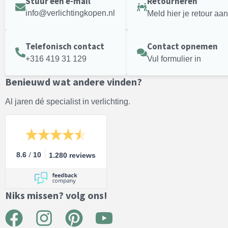
Stuur een e-mail
Retourneren
info@verlichtingkopen.nl
Meld hier je retour aan
Telefonisch contact
Contact opnemen
+316 419 31 129
Vul formulier in
Benieuwd wat andere vinden?
Al jaren dé specialist in verlichting.
/
8.6
10
1.280 reviews
Niks missen? volg ons!
F
I
P
Y