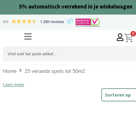
Ga
5%
automatisch verrekend in je winkelwagen
naar
de
8.6
1.280 reviews
inhoud
0
Search
...
Home
25 veranda spots tot 50m2
Lees meer