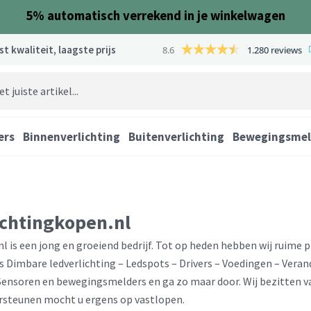
5%
automatisch verrekend in je winkelwagen
st kwaliteit, laagste prijs
8.6
1.280 reviews
ers
Binnenverlichting
Buitenverlichting
Bewegingsmel
ichtingkopen.nl
l is een jong en groeiend bedrijf. Tot op heden hebben wij ruime 
is Dimbare ledverlichting – Ledspots – Drivers – Voedingen – Vera
 Sensoren en bewegingsmelders en ga zo maar door. Wij bezitten v
rsteunen mocht u ergens op vastlopen.