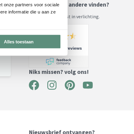
Benieuwd wat andere vinden?
t onze partners voor sociale
re informatie die u aan ze
Al jaren dé specialist in verlichting.
Alles toestaan
/
8.6
10
1.280 reviews
Niks missen? volg ons!
F
I
P
Y
a
n
i
o
c
s
n
u
e
t
t
t
b
a
e
u
Nieuwsbrief ontvangen?