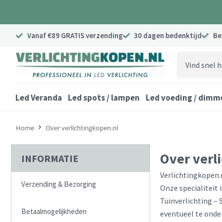
Ga
naar
de
Vanaf €89 GRATIS verzending
30 dagen bedenktijd
Be
inhoud
Search
...
Led Veranda
Led spots / lampen
Led voeding / dimm
Home
Over verlichtingkopen.nl
Over verl
INFORMATIE
Verlichtingkopen.n
Verzending & Bezorging
Onze specialiteit 
Tuinverlichting –
Betaalmogelijkheden
eventueel te onde