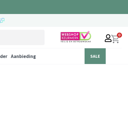
0
der
Aanbieding
SALE