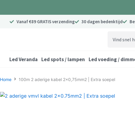
Ga
naar
de
Vanaf €89 GRATIS verzending
30 dagen bedenktijd
Be
inhoud
Search
...
Led Veranda
Led spots / lampen
Led voeding / dimm
Home
100m 2 aderige kabel 2×0,75mm2 | Extra soepel