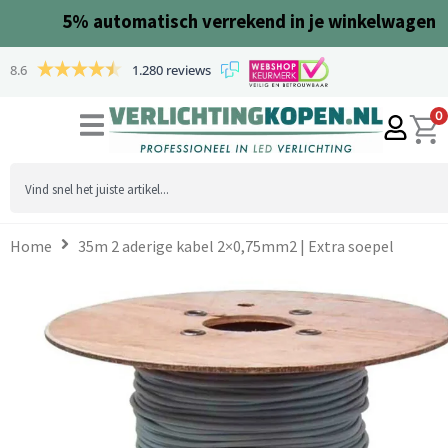
Ga
5%
automatisch verrekend in je winkelwagen
naar
de
8.6
1.280 reviews
inhoud
0
Search
...
Home
35m 2 aderige kabel 2×0,75mm2 | Extra soepel