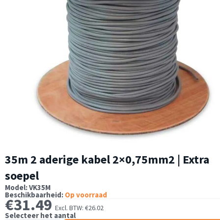
35m 2 aderige kabel 2×0,75mm2 | Extra
soepel
Model: VK35M
Beschikbaarheid:
Op voorraad
€
31.49
Excl. BTW:
€
26.02
Selecteer het aantal