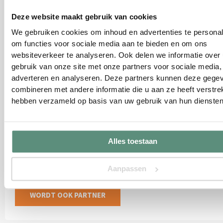
Lunchpauze van 12.00-13.00
Deze website maakt gebruik van cookies
We gebruiken cookies om inhoud en advertenties te personal
om functies voor sociale media aan te bieden en om ons
websiteverkeer te analyseren. Ook delen we informatie over
gebruik van onze site met onze partners voor sociale media,
adverteren en analyseren. Deze partners kunnen deze gege
combineren met andere informatie die u aan ze heeft verstrek
hebben verzameld op basis van uw gebruik van hun diensten
Partner worden?
Alles toestaan
Bent u een bedrijf en wilt u wederverkoop worden van onze
producten? Neem dan vrijblijvend contact metons op voor d
Aanpassen
mogelijkheden.
WORDT OOK PARTNER