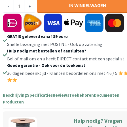
35m
IN WINKELWAGEN
-
+
2
aderige
kabel
2x0,75mm2
GRATIS geleverd vanaf 89 euro
|
Extra
Snelle bezorging met POSTNL - Ook op zaterdag
soepel
Hulp nodig met bestellen of aansluiten?
aantal
Bel of mail ons en u heeft DIRECT contact met een specialist
Goede garantie - Ook voor de toekomst
30 dagen bedenktijd - Klanten beoordelen ons met 4.6 / 5
Beschrijving
Specificaties
Reviews
Toebehoren
Documenten
Producten
Hulp nodig? Vragen