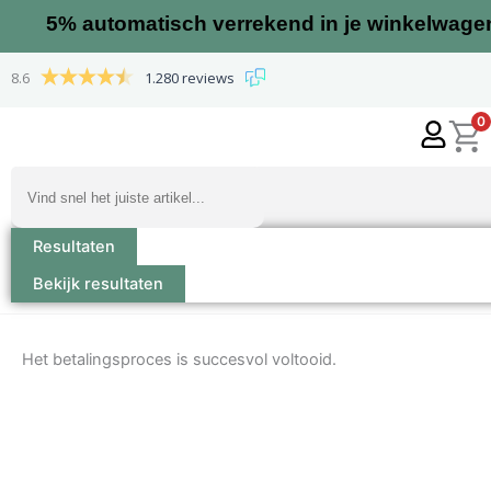
Ga
5%
automatisch verrekend in je winkelwage
naar
de
8.6
1.280 reviews
inhoud
0
Search
...
Resultaten
Bekijk resultaten
Het betalingsproces is succesvol voltooid.