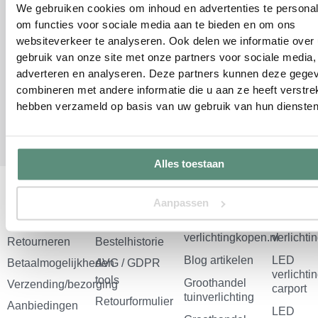
We gebruiken cookies om inhoud en advertenties te personal
om functies voor sociale media aan te bieden en om ons
/
8.6
10
1.280 reviews
websiteverkeer te analyseren. Ook delen we informatie over
gebruik van onze site met onze partners voor sociale media,
adverteren en analyseren. Deze partners kunnen deze gege
combineren met andere informatie die u aan ze heeft verstrek
Niks missen? volg ons!
hebben verzameld op basis van uw gebruik van hun diensten
F
I
P
Y
a
n
i
o
Alles toestaan
c
s
n
u
e
t
t
t
Klantenservice
Account
Informatie
Catego
Aanpassen
b
a
e
u
Contact
Account
Over
Veranda
verlichtingkopen.nl
verlichti
Retourneren
o
g
Bestelhistorie
r
b
Blog artikelen
LED
Betaalmogelijkheden
AVG / GDPR
o
r
e
e
verlichti
tools
Groothandel
Verzending/bezorging
carport
k
a
s
tuinverlichting
Retourformulier
Aanbiedingen
LED