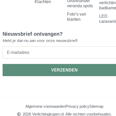
m
t
Groothandel
Klachten
verlichti
veranda spots
badkame
Foto’s van
LED
klanten
caravan/
Nieuwsbrief ontvangen?
Meld je dan nu aan voor onze nieuwsbrief!
E-
mailadres
VERZENDEN
Algemene voorwaarden
Privacy policy
Sitemap
2026 Verlichtingkopen.nl. Alle rechten voorbehouden.