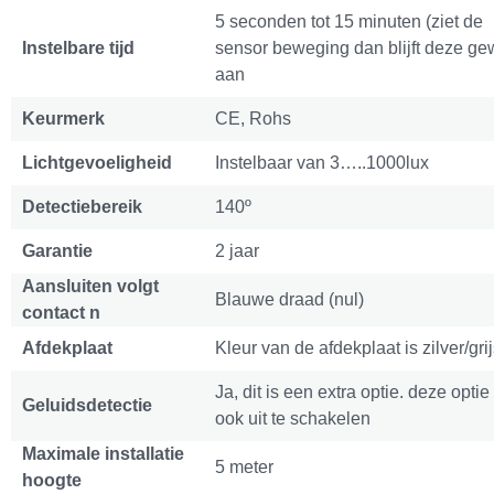
5 seconden tot 15 minuten (ziet de
Instelbare tijd
sensor beweging dan blijft deze g
aan
Keurmerk
CE, Rohs
Lichtgevoeligheid
Instelbaar van 3…..1000lux
Detectiebereik
140º
Garantie
2 jaar
Aansluiten volgt
Blauwe draad (nul)
contact n
Afdekplaat
Kleur van de afdekplaat is zilver/gri
Ja, dit is een extra optie. deze optie 
Geluidsdetectie
ook uit te schakelen
Maximale installatie
5 meter
hoogte