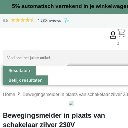
Ga
5%
automatisch verrekend in je winkelwage
naar
de
8.6
1.280 reviews
inhoud
0
Search
...
Resultaten
Bekijk resultaten
Home
Bewegingsmelder in plaats van schakelaar zilver 2
Bewegingsmelder in plaats van
schakelaar zilver 230V