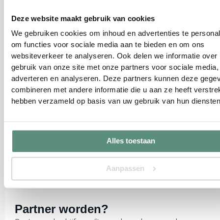
Deze website maakt gebruik van cookies
Kunnen wij u helpen?
We gebruiken cookies om inhoud en advertenties te personal
Bel met onze klantenservice:
om functies voor sociale media aan te bieden en om ons
+31641931129
websiteverkeer te analyseren. Ook delen we informatie over
Ma-di-wo-do-vr 09.00-16:30
gebruik van onze site met onze partners voor sociale media,
Lunchpauze van 12.00-13.00
adverteren en analyseren. Deze partners kunnen deze gege
combineren met andere informatie die u aan ze heeft verstrek
hebben verzameld op basis van uw gebruik van hun diensten
Alles toestaan
Aanpassen
Partner worden?