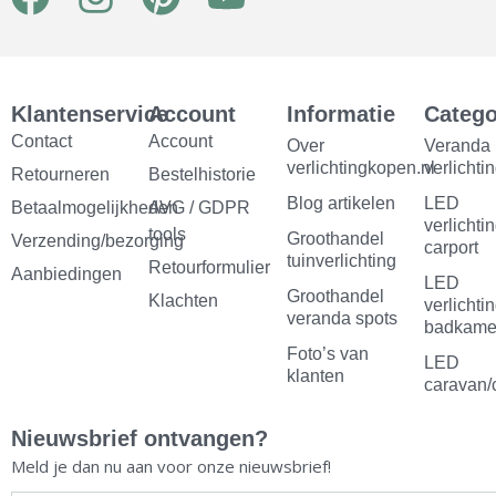
a
n
i
o
c
s
n
u
e
t
t
t
Klantenservice
Account
Informatie
Catego
b
a
e
u
Contact
Account
Over
Veranda
verlichtingkopen.nl
verlichti
Retourneren
o
g
Bestelhistorie
r
b
Blog artikelen
LED
Betaalmogelijkheden
AVG / GDPR
o
r
e
e
verlichti
tools
Groothandel
Verzending/bezorging
carport
k
a
s
tuinverlichting
Retourformulier
Aanbiedingen
LED
m
t
Groothandel
Klachten
verlichti
veranda spots
badkame
Foto’s van
LED
klanten
caravan/
Nieuwsbrief ontvangen?
Meld je dan nu aan voor onze nieuwsbrief!