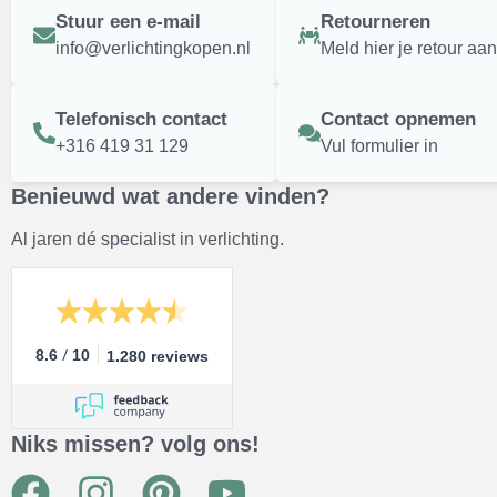
Stuur een e-mail
Retourneren
info@verlichtingkopen.nl
Meld hier je retour aan
Telefonisch contact
Contact opnemen
+316 419 31 129
Vul formulier in
Benieuwd wat andere vinden?
Al jaren dé specialist in verlichting.
/
8.6
10
1.280 reviews
Niks missen? volg ons!
F
I
P
Y