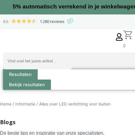
Ga
5%
automatisch verrekend in je winkelwage
naar
de
8.6
1.280 reviews
inhoud
0
Search
...
Resultaten
Bekijk resultaten
Home
/
Informatie
/ Alles over LED verlichting voor buiten
Blogs
De beste tips en inspiratie van onze specialisten,