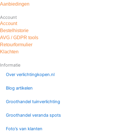
k
a
s
Aanbiedingen
m
t
Account
Account
Bestelhistorie
AVG / GDPR tools
Retourformulier
Klachten
Informatie
Over verlichtingkopen.nl
Blog artikelen
Groothandel tuinverlichting
Groothandel veranda spots
Foto’s van klanten