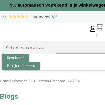
Ga
5%
automatisch verrekend in je winkelwage
naar
de
8.6
1.280 reviews
inhoud
0
Search
...
Resultaten
Bekijk resultaten
Home
/
Informatie
/ LED Dimmer Draadloos 12V 230V
Blogs