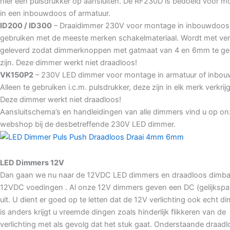
hier een pulsdrukker op aansluiten. De RF230D is bedoeld voor 
in een inbouwdoos of armatuur.
ID200 / ID300
– Draaidimmer 230V voor montage in inbouwdoos 
gebruiken met de meeste merken schakelmateriaal. Wordt met ver
geleverd zodat dimmerknoppen met gatmaat van 4 en 6mm te ge
zijn. Deze dimmer werkt niet draadloos!
VK150P2
– 230V LED dimmer voor montage in armatuur of inbo
Alleen te gebruiken i.c.m. pulsdrukker, deze zijn in elk merk verkrij
Deze dimmer werkt niet draadloos!
Aansluitschema’s en handleidingen van alle dimmers vind u op on
webshop bij de desbetreffende 230V LED dimmer.
LED Dimmers 12V
Dan gaan we nu naar de 12VDC LED dimmers en draadloos dimba
12VDC voedingen . Al onze 12V dimmers geven een DC (gelijkspa
uit. U dient er goed op te letten dat de 12V verlichting ook echt d
is anders krijgt u vreemde dingen zoals hinderlijk flikkeren van de
verlichting met als gevolg dat het stuk gaat. Onderstaande draadl