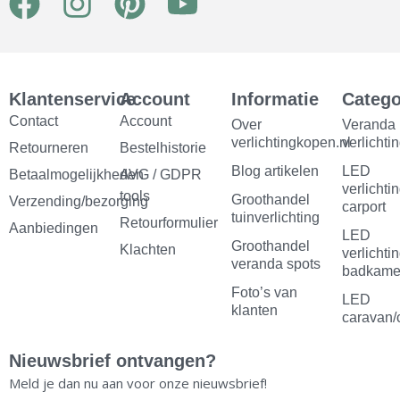
F
I
P
Y
a
n
i
o
c
s
n
u
e
t
t
t
Klantenservice
Account
Informatie
Catego
b
a
e
u
Contact
Account
Over
Veranda
verlichtingkopen.nl
verlichti
Retourneren
o
g
Bestelhistorie
r
b
Blog artikelen
LED
Betaalmogelijkheden
AVG / GDPR
o
r
e
e
verlichti
tools
Groothandel
Verzending/bezorging
carport
k
a
s
tuinverlichting
Retourformulier
Aanbiedingen
LED
m
t
Groothandel
Klachten
verlichti
veranda spots
badkame
Foto’s van
LED
klanten
caravan/
Nieuwsbrief ontvangen?
Meld je dan nu aan voor onze nieuwsbrief!