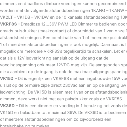
dimmers en draadloos dimbare voedingen kunnen gecombineerd
worden met de volgende afstandsbedieningen 1KANG – 1KANW 
VK2LT – VK1DB – VK1DW en de 10 kanaals afstandsbediening 1
VKRF8S –
Draadloze 12…36V PWM LED Dimmer te bedienen door
draads pulsdrukker (maakcontact) of doormiddel van 1 van onze 
afstandsbedieningen. Een combinatie van 1 of meerdere pulsdruk
1 of meerdere afstandsbedieningen is ook mogelijk. Daarnaast is 
mogelijk om meerdere VKRF8S’s tegelijkertijd te schakelen. Let er
dat als u 12V ledverlichting aansluit op de uitgang dat de
voedingsspanning ook maar 12VDC mag zijn. De aangeboden sp
die u aanbiedt op de ingang is ook de maximale uitgangsspanning
VK15D
– Dit is eigenlijk een VKRF8S met een ingebouwde 15W vo
u sluit op de primaire zijde direct 230Vac aan en op de uitgang uw
ledverlichting. De VK15D is alleen met 1 van onze afstandsbedien
dimmen, deze werkt niet met een pulsdrukker zoals de VKRF8S.
VK36D
– Dit is een dimmer en voeding in 1 behuizing net zoals de
VK15D en belastbaar tot maximaal 36W. De VK36D is te bedienen
of meerdere afstandsbedieningen om zo bijvoorbeeld een
hotelschakeling te maken.