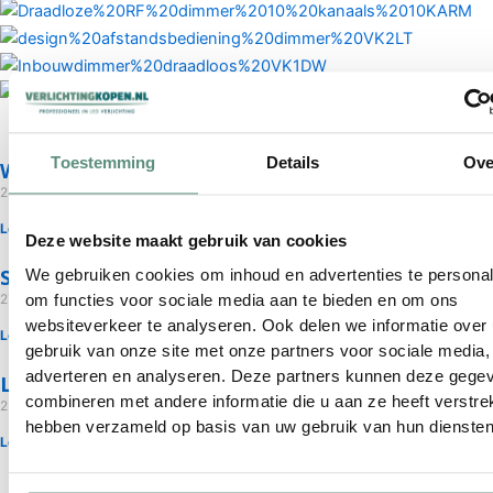
Toestemming
Details
Ove
Welke bewegingsmelder of sensor heb ik nodig?
28 april 2024
Lees verder »
Deze website maakt gebruik van cookies
Schakelaar vervangen door bewegings melder / s
We gebruiken cookies om inhoud en advertenties te personal
27 mei 2015
om functies voor sociale media aan te bieden en om ons
websiteverkeer te analyseren. Ook delen we informatie over
Lees verder »
gebruik van onze site met onze partners voor sociale media,
adverteren en analyseren. Deze partners kunnen deze gege
LED Dimmer Draadloos 12V 230V
combineren met andere informatie die u aan ze heeft verstrek
25 oktober 2019
hebben verzameld op basis van uw gebruik van hun diensten
Lees verder »