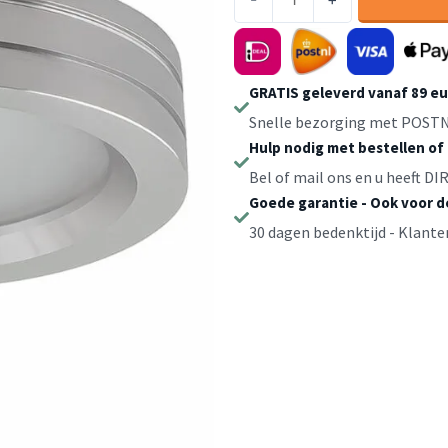
inbouwspot
spatwaterdicht
hoogglans
aluminium
GRATIS geleverd vanaf 89 e
MR16
Snelle bezorging met POSTN
/
Hulp nodig met bestellen of
GU10
Bel of mail ons en u heeft D
aantal
Goede garantie - Ook voor 
30 dagen bedenktijd - Klante