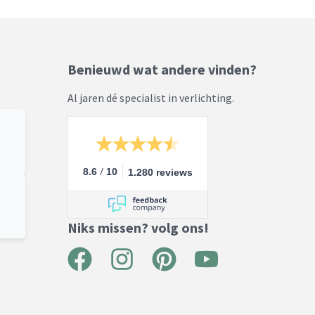
Benieuwd wat andere vinden?
Al jaren dé specialist in verlichting.
/
8.6
10
1.280 reviews
Niks missen? volg ons!
F
I
P
Y
a
n
i
o
c
s
n
u