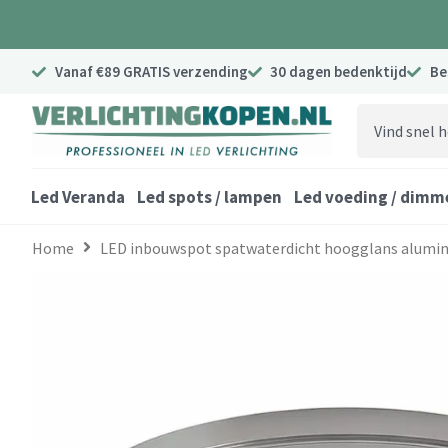
Ga
naar
de
Vanaf €89 GRATIS verzending
30 dagen bedenktijd
Be
inhoud
Search
...
Led Veranda
Led spots / lampen
Led voeding / dimm
Home
LED inbouwspot spatwaterdicht hoogglans alumi