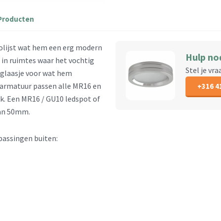
Producten
olijst wat hem een erg modern
Hulp no
t in ruimtes waar het vochtig
Stel je vr
n glaasje voor wat hem
warmatuur passen alle MR16 en
+316 4
k. Een MR16 / GU10 ledspot of
van 50mm.
assingen buiten: