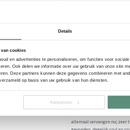
Details
en en ledspots.
 van cookies
ud en advertenties te personaliseren, om functies voor social
Reviews
eren. Ook delen we informatie over uw gebruik van onze site me
eren. Deze partners kunnen deze gegevens combineren met ande
1
Review
Schrijf een r
 verzameld op basis van uw gebruik van hun diensten.
Aanpassen
harrie a
13 jaar ago
allemaal vervangen nu; zeer t
gevonden, degelijk spul en sp