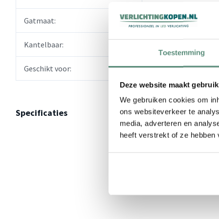
Gatmaat:
60mm.
Kantelbaar:
Nee.
Toestemming
Geschikt voor:
MR16 en GU10 haloge
Deze website maakt gebruik
We gebruiken cookies om inho
Specificaties
ons websiteverkeer te analys
media, adverteren en analys
heeft verstrekt of ze hebben