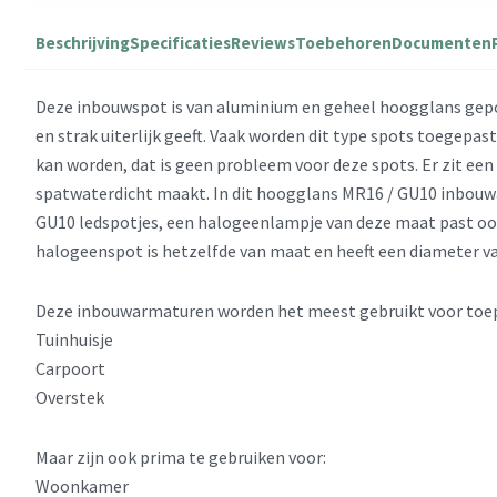
Beschrijving
Specificaties
Reviews
Toebehoren
Documenten
Deze inbouwspot is van aluminium en geheel hoogglans gep
en strak uiterlijk geeft. Vaak worden dit type spots toegepas
kan worden, dat is geen probleem voor deze spots. Er zit ee
spatwaterdicht maakt. In dit hoogglans MR16 / GU10 inbou
GU10 ledspotjes, een halogeenlampje van deze maat past oo
halogeenspot is hetzelfde van maat en heeft een diameter 
Deze inbouwarmaturen worden het meest gebruikt voor toep
Tuinhuisje
Carpoort
Overstek
Maar zijn ook prima te gebruiken voor:
Woonkamer