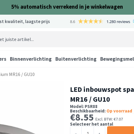
5%
automatisch verrekend in je winkelwagen
st kwaliteit, laagste prijs
8.6
1.280 reviews
ers
Binnenverlichting
Buitenverlichting
Bewegingsmel
nium MR16 / GU10
LED inbouwspot spa
MR16 / GU10
Model: PSR88
Beschikbaarheid:
Op voorraad
€
8.55
Excl. BTW:
€
7.07
Selecteer het aantal
LED
-
+