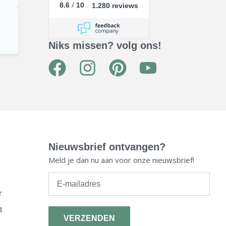
/
8.6
10
1.280 reviews
Niks missen? volg ons!
F
I
P
Y
a
n
i
o
c
s
n
u
e
t
t
t
b
a
e
u
Nieuwsbrief ontvangen?
o
g
r
b
Meld je dan nu aan voor onze nieuwsbrief!
o
r
e
e
E-
k
a
s
mailadres
r
m
t
t
VERZENDEN