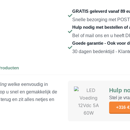
12Vdc
5A
GRATIS geleverd vanaf 89 e
60W
Snelle bezorging met POST
aantal
Hulp nodig met bestellen of 
Bel of mail ons en u heeft 
Goede garantie - Ook voor 
30 dagen bedenktijd - Klan
Producten
ing
welke eenvoudig in
Hulp no
rop u snel en gemakkelijk de
Stel je vr
erug en zit alles netjes en
+316 4