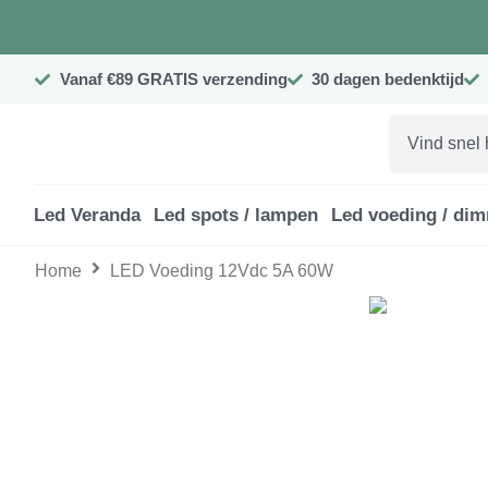
Ga
naar
de
Vanaf €89 GRATIS verzending
30 dagen bedenktijd
inhoud
Search
...
Led Veranda
Led spots / lampen
Led voeding / di
Home
LED Voeding 12Vdc 5A 60W