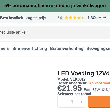
5%
automatisch verrekend in je winkelwagen
Best kwaliteit, laagste prijs
8.6
1.280 reviews
mmers
Binnenverlichting
Buitenverlichting
Bewegingsm
LED Voeding 12Vd
Model: VLK6012
Beschikbaarheid:
Op voorraad
€
21.95
Excl. BTW:
€
18.
Selecteer het aantal
LED
-
+
Voeding