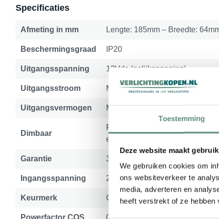
Specificaties
Afmeting in mm
Lengte: 185mm – Breedte: 64m
Beschermingsgraad
IP20
Uitgangsspanning
12Vdc (gelijkspanning)
Uitgangsstroom
Maximaal 5A
Uitgangsvermogen
Maximaal 60W
Toestemming
Primaire (230V zijde) niet – Sec
Dimbaar
een 12V dimmer
Deze website maakt gebruik
Garantie
3 jaar
We gebruiken cookies om inho
ons websiteverkeer te analys
Ingangsspanning
230Vac
media, adverteren en analys
Keurmerk
CE, Rohs
heeft verstrekt of ze hebben
Powerfactor COS
0,9