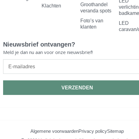
LED
m
t
Groothandel
Klachten
verlichti
veranda spots
badkame
Foto’s van
LED
klanten
caravan/
Nieuwsbrief ontvangen?
Meld je dan nu aan voor onze nieuwsbrief!
E-
mailadres
VERZENDEN
Algemene voorwaarden
Privacy policy
Sitemap