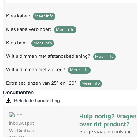
30
spots
Kies kabel:
Meer info
aantal
Kies kabelverbinder:
Meer info
Kies boor:
Meer info
Wilt u dimmen met afstandsbediening?
Meer info
Wilt u dimmen met Zigbee?
Meer info
Extra set lenzen van 25° en 120°
Meer info
Documenten
Bekijk de handleiding
Hulp nodig? Vragen
over dit product?
Stel je vraag en ontvang