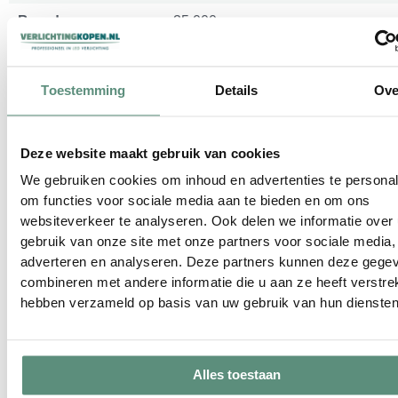
Branduren
35.000
Energielabel
A++
Toestemming
Details
Ove
Energielabel nieuw
G
IP waarde spot
IP54
Deze website maakt gebruik van cookies
Keurmerk
CE, EMC, Rohs
We gebruiken cookies om inhoud en advertenties te personal
Kantelbaar
Nee
om functies voor sociale media aan te bieden en om ons
websiteverkeer te analyseren. Ook delen we informatie over
Montage
Inbouw
gebruik van onze site met onze partners voor sociale media,
adverteren en analyseren. Deze partners kunnen deze gege
Lengte draad aan
20cm
combineren met andere informatie die u aan ze heeft verstrek
spot
hebben verzameld op basis van uw gebruik van hun diensten
Buitendiameter spot
35mm
Gatmaat / zaagmaat
28mm
spot
Alles toestaan
Inbouwdiepte spot
23mm