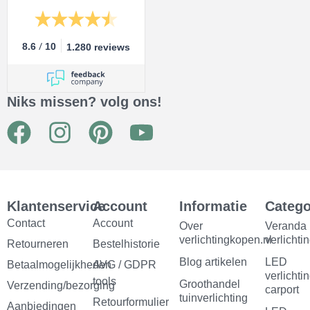
/
8.6
10
1.280 reviews
Niks missen? volg ons!
F
I
P
Y
a
n
i
o
c
s
n
u
e
t
t
t
Klantenservice
Account
Informatie
Catego
b
a
e
u
Contact
Account
Over
Veranda
verlichtingkopen.nl
verlichti
Retourneren
o
g
Bestelhistorie
r
b
Blog artikelen
LED
Betaalmogelijkheden
AVG / GDPR
o
r
e
e
verlichti
tools
Groothandel
Verzending/bezorging
carport
k
a
s
tuinverlichting
Retourformulier
Aanbiedingen