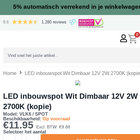
Ga
5%
automatisch verrekend in je winkelwage
naar
de
8.6
1.280 reviews
inhoud
0
Search
...
Home
LED inbouwspot Wit Dimbaar 12V 2W 2700K (kopie
LED inbouwspot Wit Dimbaar 12V 2W
2700K (kopie)
Model: VLK6 / SPOT
Beschikbaarheid:
Op voorraad
€
11.95
Excl. BTW:
€
9.88
Selecteer het aantal
LED