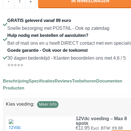
IN WINKELWAGEN
-
+
inbouwspot
Wit
Dimbaar
GRATIS geleverd vanaf 89 euro
12V
Snelle bezorging met POSTNL - Ook op zaterdag
2W
Hulp nodig met bestellen of aansluiten?
2700K
Bel of mail ons en u heeft DIRECT contact met een speciali
(kopie)
Goede garantie - Ook voor de toekomst
aantal
30 dagen bedenktijd - Klanten beoordelen ons met 4.6 / 5
⭐⭐⭐⭐⭐
Beschrijving
Specificaties
Reviews
Toebehoren
Documenten
Producten
Kies voeding:
Meer info
12Vdc voeding – Max 8
spots
€
11.95
Excl. BTW:
€
9.88