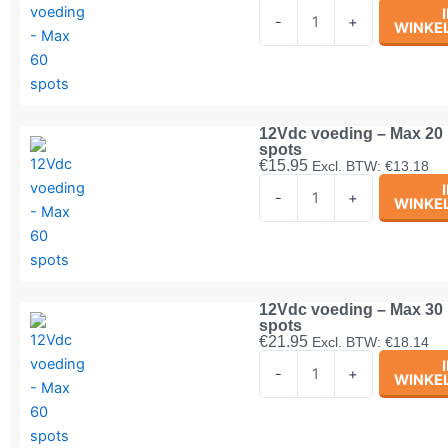
12Vdc
-
+
WINKE
voeding
-
Max
8
spots
12Vdc voeding – Max 20
spots
aantal
€
15.95
Excl. BTW:
€
13.18
12Vdc
-
+
WINKE
voeding
-
Max
20
spots
12Vdc voeding – Max 30
spots
aantal
€
21.95
Excl. BTW:
€
18.14
12Vdc
-
+
WINKE
voeding
-
Max