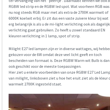
ter vervanging van het ”peertje”. Daarnaast kennen we ook d
RGBW led strip en de RGBW led spot. Wat voorheen RGB was 
nu nog steeds RGB maar met als extra de 2700K warmwit of
6000K koelwit erbij. Er zit dus een vaste zuivere kleur bij wat
erg belangrijk is als u de mi-light verlichting ook als dagelij
verlichting gaat gebruiken. Zo heeft u zowel standaard EN
kleuren verlichting in 1 lamp, spot of strip.
Milight E27 led lampen zijn er in diverse wattages, wij hebbe
gekozen voor de 6W omdat deze veel licht geeft en toch
bescheiden van formaat is. Deze RGBW Warm wit Bulb is dan
ook geschikt voor de meeste toepassingen.
Hier ziet u enkele voorbeelden van onze RGBW E27 Led Lam
van milight, linksboven ziet u hoe het eruit ziet als de kleur 
warmwit 2700K ingesteld staat.