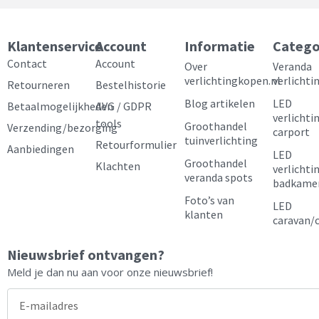
c
s
n
u
e
t
t
t
Klantenservice
Account
Informatie
Catego
b
a
e
u
Contact
Account
Over
Veranda
verlichtingkopen.nl
verlichti
Retourneren
Bestelhistorie
o
g
r
b
Blog artikelen
LED
Betaalmogelijkheden
AVG / GDPR
o
r
e
e
verlichti
tools
Groothandel
Verzending/bezorging
carport
k
a
s
tuinverlichting
Retourformulier
Aanbiedingen
LED
m
t
Groothandel
Klachten
verlichti
veranda spots
badkame
Foto’s van
LED
klanten
caravan/
Nieuwsbrief ontvangen?
Meld je dan nu aan voor onze nieuwsbrief!
E-
mailadres