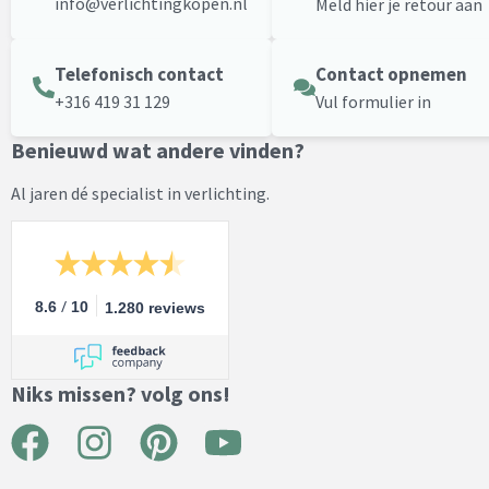
info@verlichtingkopen.nl
Meld hier je retour aan
Telefonisch contact
Contact opnemen
+316 419 31 129
Vul formulier in
Benieuwd wat andere vinden?
Al jaren dé specialist in verlichting.
/
8.6
10
1.280 reviews
Niks missen? volg ons!
F
I
P
Y
a
n
i
o