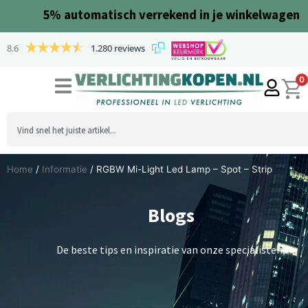
Ga
5%
automatisch verrekend in je winkelwagen
naar
de
8.6
1.280 reviews
inhoud
0
Search
...
Home
/
Informatie
/ RGBW Mi-Light Led Lamp – Spot – Strip
Blogs
De beste tips en inspiratie van onze specialisten,