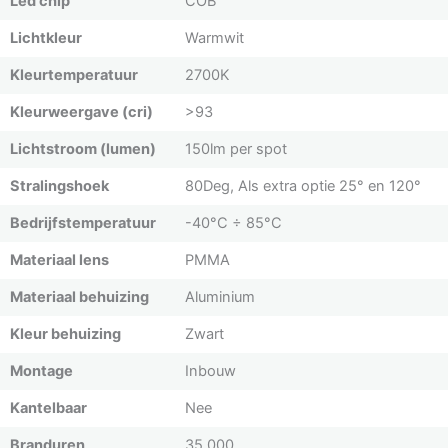
Led chip
COB
Lichtkleur
Warmwit
Kleurtemperatuur
2700K
Kleurweergave (cri)
>93
Lichtstroom (lumen)
150lm per spot
Stralingshoek
80Deg, Als extra optie 25° en 120°
Bedrijfstemperatuur
-40°C ÷ 85°C
Materiaal lens
PMMA
Materiaal behuizing
Aluminium
Kleur behuizing
Zwart
Montage
Inbouw
Kantelbaar
Nee
Branduren
35.000