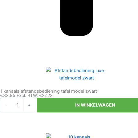
1 kanaals afstandsbediening tafel model zwart
€
32.95
Excl. BTW:
€
27.23
1
-
+
IN WINKELWAGEN
kanaals
afstandsbediening
tafel
model