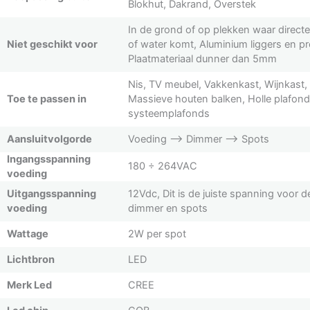
Blokhut, Dakrand, Overstek
In de grond of op plekken waar direct
Niet geschikt voor
of water komt, Aluminium liggers en pro
Plaatmateriaal dunner dan 5mm
Nis, TV meubel, Vakkenkast, Wijnkast,
Toe te passen in
Massieve houten balken, Holle plafon
systeemplafonds
Aansluitvolgorde
Voeding –> Dimmer –> Spots
Ingangsspanning
180 ÷ 264VAC
voeding
Uitgangsspanning
12Vdc, Dit is de juiste spanning voor d
voeding
dimmer en spots
Wattage
2W per spot
Lichtbron
LED
Merk Led
CREE