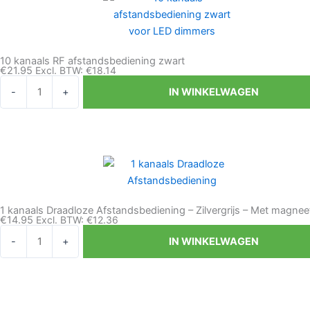
zwart
aantal
10 kanaals RF afstandsbediening zwart
€
21.95
Excl. BTW:
€
18.14
10
-
+
IN WINKELWAGEN
kanaals
RF
afstandsbediening
zwart
aantal
1 kanaals Draadloze Afstandsbediening – Zilvergrijs – Met magnee
€
14.95
Excl. BTW:
€
12.36
1
-
+
IN WINKELWAGEN
kanaals
Draadloze
Afstandsbediening
-