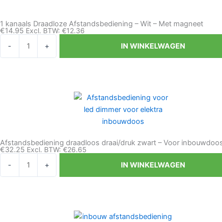
Zilvergrijs
-
1 kanaals Draadloze Afstandsbediening – Wit – Met magneet
Met
€
14.95
Excl. BTW:
€
12.36
magneet
1
-
+
IN WINKELWAGEN
aantal
kanaals
Draadloze
Afstandsbediening
-
Wit
-
Met
magneet
Afstandsbediening draadloos draai/druk zwart – Voor inbouwdoo
aantal
€
32.25
Excl. BTW:
€
26.65
Afstandsbediening
-
+
IN WINKELWAGEN
draadloos
draai/druk
zwart
-
Voor