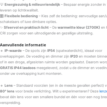
💡
Energiezuinig & milieuvriendelijk
– Bespaar energie zonder in 
leveren op lichtkwaliteit.
🎛
Flexibele bediening
– Kies zelf de bediening: eenvoudige aan/u
schakelaars of luxe dimbare opties.
✨
Sfeervol en praktisch licht
– De
warmwitte kleur (2700K)
en 
CRI zorgen voor een uitnodigende en gezellige uitstraling.
Aanvullende informatie
🔹
IP-waarde
– De spots zijn
IP54
(spatwaterdicht), ideaal voor
overkappingen. De voeding en dimmer zijn
IP20
en moeten binne
of in een droge, afgesloten ruimte worden geplaatst. Daarom wor
GRATIS IP44 lasdoos
meegeleverd, zodat u de dimmer en voeding
onder uw overkapping kunt monteren.
🔹
Lens
– Standaard voorzien (en in de meeste gevallen perfect) 
80° lens
voor brede verlichting. Wilt u experimenteren? Deze
lenz
bevat één lens voor een smallere bundel en één voor een nog bre
verspreiding.