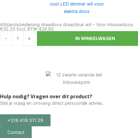
inbouwdoos
aantal
Afstandsbediening draadloos draai/druk wit – Voor inbouwdoos
€
32.25
Excl. BTW:
€
26.65
Afstandsbediening
-
+
IN WINKELWAGEN
draadloos
draai/druk
wit
-
Voor
inbouwdoos
aantal
Hulp nodig? Vragen over dit product?
Stel je vraag en ontvang direct persoonlijk advies.
+316 419 311 29
Contact