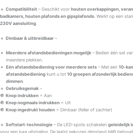
🔹
Compatibiliteit
– Geschikt voor
houten overkappingen, veran
badkamers, houten plafonds en gipsplafonds
. Werkt op een sta
230V aansluiting
.
🔹
Dimbaar & uitbreidbaar
–
Meerdere afstandsbedieningen mogelijk
– Bedien één set va
meerdere plekken.
Eén afstandsbediening voor meerdere sets
– Met een
10-kan
afstandsbediening
kunt u tot
10 groepen afzonderlijk bedien
dimmen
.
🔹
Gebruiksgemak
–
🔘
Knop indrukken
= Aan
🔘
Knop nogmaals indrukken
= Uit
🔘
Knop ingedrukt houden
= Dimbaar (feller of zachter)
🔹
Softstart-technologie
– De LED-spots schakelen
geleidelijk i
voor een luxe uitstraling. De laatst gekozen dimstand blijft behoud