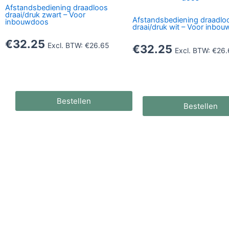
Afstandsbediening draadloos
draai/druk zwart – Voor
Afstandsbediening draadlo
inbouwdoos
draai/druk wit – Voor inbo
€
32.25
Excl. BTW:
€
26.65
€
32.25
Excl. BTW:
€
26.
Bestellen
Bestellen