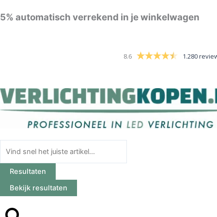
Ga
5%
automatisch verrekend in je winkelwagen
naar
de
inhoud
8.6
1.280 revie
Search
...
Resultaten
Bekijk resultaten