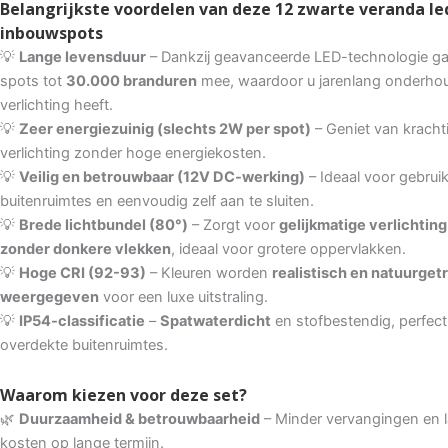
Belangrijkste voordelen van deze
12 zwarte veranda le
inbouwspots
💡
Lange levensduur
– Dankzij geavanceerde LED-technologie g
spots tot
30.000 branduren
mee, waardoor u jarenlang onderhou
verlichting heeft.
💡
Zeer energiezuinig (slechts 2W per spot)
– Geniet van kracht
verlichting zonder hoge energiekosten.
💡
Veilig en betrouwbaar (12V DC-werking)
– Ideaal voor gebruik
buitenruimtes en eenvoudig zelf aan te sluiten.
💡
Brede lichtbundel (80°)
– Zorgt voor
gelijkmatige verlichting
zonder donkere vlekken
, ideaal voor grotere oppervlakken.
💡
Hoge CRI (92-93)
– Kleuren worden
realistisch en natuurge
weergegeven
voor een luxe uitstraling.
💡
IP54-classificatie
–
Spatwaterdicht
en stofbestendig, perfect
overdekte buitenruimtes.
Waarom kiezen voor deze set?
🌿
Duurzaamheid & betrouwbaarheid
– Minder vervangingen en 
kosten op lange termijn.