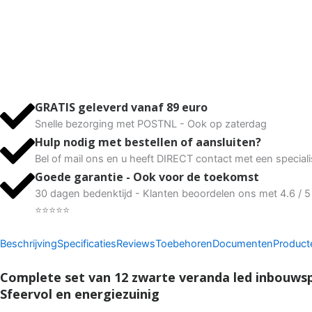
Veranda
Led
Inbouwspots
|
Extra
warmwit
|
GRATIS geleverd vanaf 89 euro
Kies
Snelle bezorging met POSTNL - Ook op zaterdag
afstandsbediening
Hulp nodig met bestellen of aansluiten?
aantal
Bel of mail ons en u heeft DIRECT contact met een speciali
Goede garantie - Ook voor de toekomst
30 dagen bedenktijd - Klanten beoordelen ons met 4.6 / 5
⭐⭐⭐⭐⭐
Beschrijving
Specificaties
Reviews
Toebehoren
Documenten
Product
Complete set van 12 zwarte veranda led inbouws
Sfeervol en energiezuinig