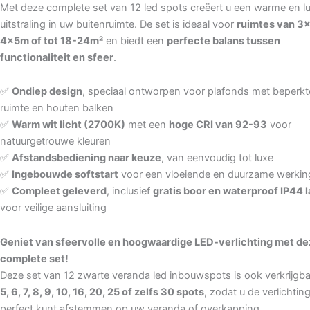
Met deze complete set van 12 led spots creëert u een warme en l
uitstraling in uw buitenruimte. De set is ideaal voor
ruimtes van 3
4x5m of tot 18-24m²
en biedt een
perfecte balans tussen
functionaliteit en sfeer
.
✅
Ondiep design
, speciaal ontworpen voor plafonds met beperkt
ruimte en houten balken
✅
Warm wit licht (2700K)
met een
hoge CRI van 92-93
voor
natuurgetrouwe kleuren
✅
Afstandsbediening naar keuze
, van eenvoudig tot luxe
✅
Ingebouwde softstart
voor een vloeiende en duurzame werkin
✅
Compleet geleverd
, inclusief
gratis boor en waterproof IP44 
voor veilige aansluiting
Geniet van sfeervolle en hoogwaardige LED-verlichting met d
complete set!
Deze set van 12 zwarte veranda led inbouwspots is ook verkrijgba
5, 6, 7, 8, 9, 10, 16, 20, 25 of zelfs 30 spots
, zodat u de verlichtin
perfect kunt afstemmen op uw veranda of overkapping.