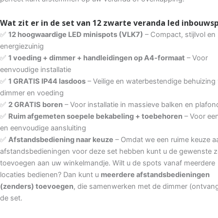
Wat zit er in de set van 12 zwarte veranda led inbouws
✅
12 hoogwaardige LED minispots (VLK7)
– Compact, stijlvol en
energiezuinig
✅
1 voeding + dimmer + handleidingen op A4-formaat
– Voor
eenvoudige installatie
✅
1 GRATIS IP44 lasdoos
– Veilige en waterbestendige behuizing
dimmer en voeding
✅
2 GRATIS boren
– Voor installatie in massieve balken en plafon
✅
Ruim afgemeten soepele bekabeling + toebehoren
– Voor een
en eenvoudige aansluiting
✅
Afstandsbediening naar keuze
– Omdat we een ruime keuze a
afstandsbedieningen voor deze set hebben kunt u de gewenste z
toevoegen aan uw winkelmandje. Wilt u de spots vanaf meerdere
locaties bedienen? Dan kunt u
meerdere afstandsbedieningen
(zenders) toevoegen
, die samenwerken met de dimmer (ontvang
de set.