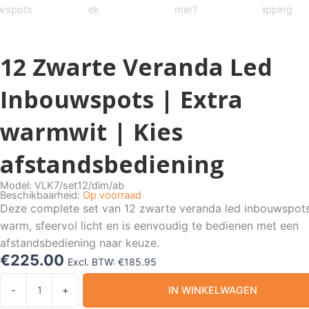
12 Zwarte Veranda Led
Inbouwspots | Extra
warmwit | Kies
afstandsbediening
Model: VLK7/set12/dim/ab
Beschikbaarheid:
Op voorraad
Deze complete set van
12 zwarte veranda led inbouwspot
warm, sfeervol licht en is eenvoudig te bedienen met een
afstandsbediening naar keuze.
€
225.00
Excl. BTW:
€
185.95
12
-
+
IN WINKELWAGEN
Zwarte