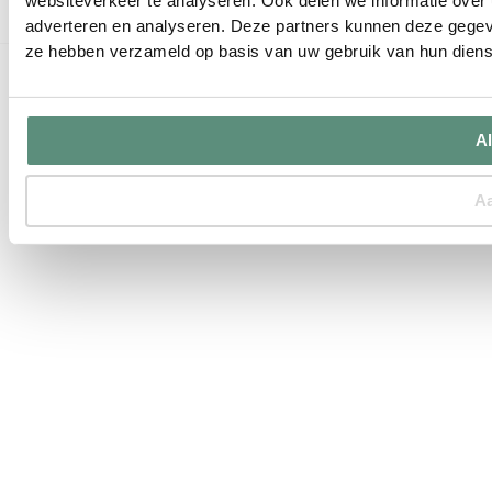
websiteverkeer te analyseren. Ook delen we informatie over 
adverteren en analyseren. Deze partners kunnen deze gegeve
ze hebben verzameld op basis van uw gebruik van hun diens
Algemene voorwaarden
Privacy policy
Sitemap
2026 Verlichtingkopen.nl. Alle rechten voorbehouden.
Al
A