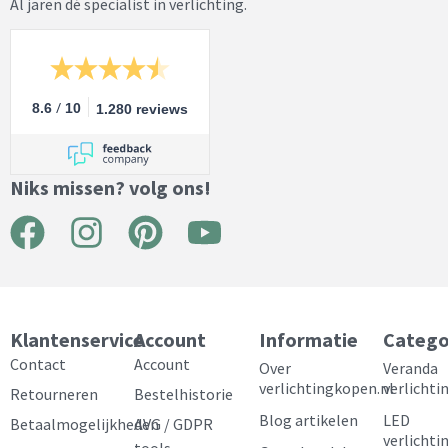
Al jaren dé specialist in verlichting.
/
8.6
10
1.280 reviews
Niks missen? volg ons!
F
I
P
Y
a
n
i
o
c
s
n
u
e
t
t
t
Klantenservice
Account
Informatie
Catego
b
a
e
u
Contact
Account
Over
Veranda
verlichtingkopen.nl
verlichti
Retourneren
Bestelhistorie
o
g
r
b
Blog artikelen
LED
Betaalmogelijkheden
AVG / GDPR
o
r
e
e
verlichti
tools