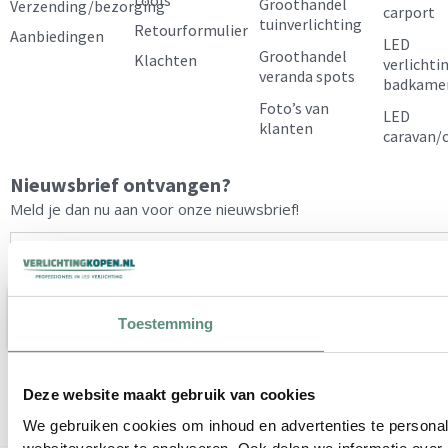
Groothandel
Verzending/bezorging
carport
k
a
s
tuinverlichting
Retourformulier
Aanbiedingen
LED
m
t
Groothandel
Klachten
verlichti
veranda spots
badkame
Foto’s van
LED
klanten
caravan/
Nieuwsbrief ontvangen?
Meld je dan nu aan voor onze nieuwsbrief!
E-
mailadres
Toestemming
VERZENDEN
Deze website maakt gebruik van cookies
We gebruiken cookies om inhoud en advertenties te personal