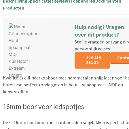
Beschrijving
Specificaties
Reviews
Toebehoren
Documenten
Producten
Hulp nodig? Vragen
over dit product?
Stel je vraag en ontvang dir
persoonlijk advies.
+316 419
Conta
311 29
Kwaliteits clilinderkopboor met hardmetalen snijplaten voor h
boren van perfect ronde gaten in hout – spaanplaat – MDF en
kunststoffen.
16mm boor voor ledspotjes
Deze 16mm houtboor met hardmetalen snijvlakken is perfect 