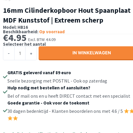
16mm Cilinderkopboor Hout Spaanplaat
MDF Kunststof | Extreem scherp
Model: HB16
Beschikbaarheid:
Op voorraad
€
4.95
Excl. BTW:
€
4.09
Selecteer het aantal
16mm
IN WINKELWAGEN
-
+
Cilinderkopboor
Hout
Spaanplaat
GRATIS geleverd vanaf 89 euro
MDF
Snelle bezorging met POSTNL - Ook op zaterdag
Kunststof
Hulp nodig met bestellen of aansluiten?
|
Bel of mail ons en u heeft DIRECT contact met een specialist
Extreem
Goede garantie - Ook voor de toekomst
scherp
30 dagen bedenktijd - Klanten beoordelen ons met 4.6 / 5
aantal