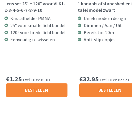
Lens set 25° + 120° voor VLK1-
1 kanaals afstandsbedien
2-3-4-5-6-7-8-9-10
tafel model zwart
Kristalhelder PMMA
Uniek modern design
25º voor smalle lichtbundel
Dimmen / Aan / Uit
120º voor brede lichtbundel
Bereik tot 20m
Eenvoudig te wisselen
Anti-slip dopjes
€
1.25
€
32.95
Excl. BTW:
€
1.03
Excl. BTW:
€
27.23
BESTELLEN
BESTELLEN