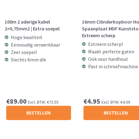
100m 2 aderige kabel
16mm Cilinderkopboor H
2×0,75mm2 | Extra soepel
Spaanplaat MDF Kunststof
Extreem scherp
Hoge kwaliteit
Extreem scherp!
Eenvoudig verwerkbaar
Maakt perfecte gaten
Zeer soepel!
Ook voor hardhout
Slechts 6mm dik
Past in schroefmachine
€
89.00
€
4.95
Excl. BTW:
€
73.55
Excl. BTW:
€
4.09
BESTELLEN
BESTELLEN