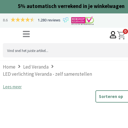
Ga
5%
automatisch verrekend in je winkelwagen
naar
de
8.6
1.280 reviews
inhoud
0
Search
...
Home
Led Veranda
LED verlichting Veranda - zelf samenstellen
Lees meer