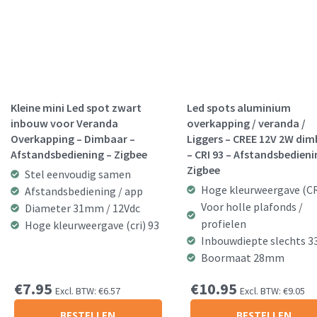
Kleine mini Led spot zwart
Led spots aluminium
inbouw voor Veranda
overkapping / veranda /
Overkapping – Dimbaar –
Liggers – CREE 12V 2W dim
Afstandsbediening – Zigbee
– CRI 93 – Afstandsbedieni
Zigbee
Stel eenvoudig samen
Hoge kleurweergave (CR
Afstandsbediening / app
Voor holle plafonds /
Diameter 31mm / 12Vdc
profielen
Hoge kleurweergave (cri) 93
Inbouwdiepte slechts 
Boormaat 28mm
€
7.95
€
10.95
Excl. BTW:
€
6.57
Excl. BTW:
€
9.05
BESTELLEN
BESTELLEN