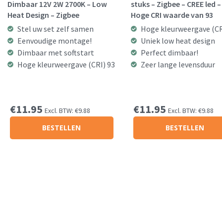
Dimbaar 12V 2W 2700K – Low
stuks – Zigbee – CREE led –
Heat Design – Zigbee
Hoge CRI waarde van 93
Stel uw set zelf samen
Hoge kleurweergave (CR
Eenvoudige montage!
Uniek low heat design
Dimbaar met softstart
Perfect dimbaar!
Hoge kleurweergave (CRI) 93
Zeer lange levensduur
€
11.95
€
11.95
Excl. BTW:
€
9.88
Excl. BTW:
€
9.88
BESTELLEN
BESTELLEN