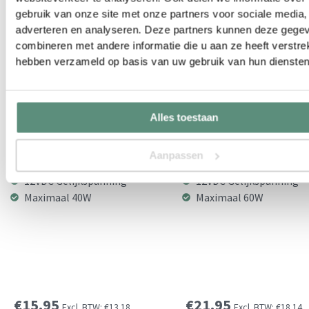
gebruik van onze site met onze partners voor sociale media,
adverteren en analyseren. Deze partners kunnen deze gege
combineren met andere informatie die u aan ze heeft verstrek
hebben verzameld op basis van uw gebruik van hun diensten
Alles toestaan
LED voeding 12Vdc 3,3A 40W
LED Voeding 12Vdc 5A 60W
Hoogwaardige kwaliteit
Hoogwaardige kwalitei
Aanpassen
Gemakkelijk aansluiten
Gemakkelijk aansluiten
12VDC Gelijkspanning
12VDC Gelijkspanning
Maximaal 40W
Maximaal 60W
€
15.95
€
21.95
Excl. BTW:
€
13.18
Excl. BTW:
€
18.14