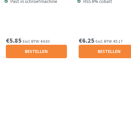
Past in schroefmachine
HSS 8% cobalt
€
5.85
€
6.25
Excl. BTW:
€
4.83
Excl. BTW:
€
5.17
BESTELLEN
BESTELLEN