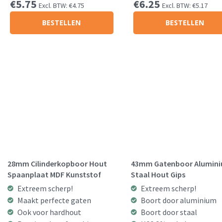
€
5.75
€
6.25
Excl. BTW:
€
4.75
Excl. BTW:
€
5.17
BESTELLEN
BESTELLEN
28mm Cilinderkopboor Hout
43mm Gatenboor Alumin
Spaanplaat MDF Kunststof
Staal Hout Gips
Extreem scherp!
Extreem scherp!
Maakt perfecte gaten
Boort door aluminium
Ook voor hardhout
Boort door staal