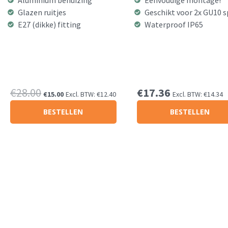
Aluminium behuizing
Eenvoudige montage!
Glazen ruitjes
Geschikt voor 2x GU10 
E27 (dikke) fitting
Waterproof IP65
Oorspronkelijke
Huidige
€
28.00
€
17.36
€
15.00
Excl. BTW:
€
12.40
Excl. BTW:
€
14.34
prijs
prijs
BESTELLEN
BESTELLEN
was:
is:
€28.00.
€15.00.