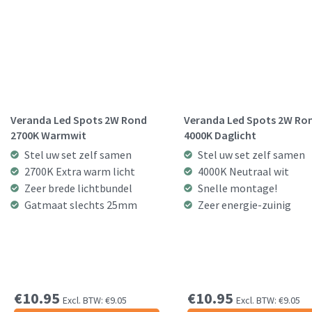
Veranda Led Spots 2W Rond
Veranda Led Spots 2W Ro
2700K Warmwit
4000K Daglicht
Stel uw set zelf samen
Stel uw set zelf samen
2700K Extra warm licht
4000K Neutraal wit
Zeer brede lichtbundel
Snelle montage!
Gatmaat slechts 25mm
Zeer energie-zuinig
€
10.95
€
10.95
Excl. BTW:
€
9.05
Excl. BTW:
€
9.05