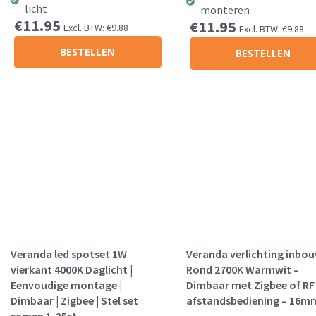
licht
monteren
€
11.95
€
11.95
Excl. BTW:
€
9.88
Excl. BTW:
€
9.88
BESTELLEN
BESTELLEN
Veranda led spotset 1W
Veranda verlichting inbo
vierkant 4000K Daglicht |
Rond 2700K Warmwit –
Eenvoudige montage |
Dimbaar met Zigbee of RF
Dimbaar | Zigbee | Stel set
afstandsbediening – 16m