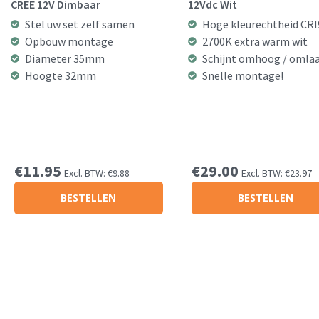
CREE 12V Dimbaar
12Vdc Wit
Stel uw set zelf samen
Hoge kleurechtheid CRI
Opbouw montage
2700K extra warm wit
Diameter 35mm
Schijnt omhoog / omla
Hoogte 32mm
Snelle montage!
€
11.95
€
29.00
Excl. BTW:
€
9.88
Excl. BTW:
€
23.97
BESTELLEN
BESTELLEN