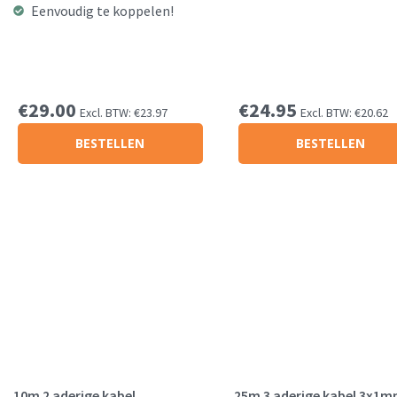
Eenvoudig te koppelen!
€
29.00
€
24.95
Excl. BTW:
€
23.97
Excl. BTW:
€
20.62
BESTELLEN
BESTELLEN
10m 2 aderige kabel
25m 3 aderige kabel 3x1