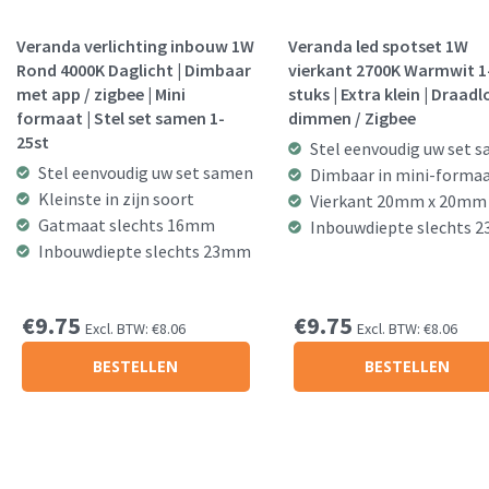
Veranda verlichting inbouw 1W
Veranda led spotset 1W
Rond 4000K Daglicht | Dimbaar
vierkant 2700K Warmwit 1
met app / zigbee | Mini
stuks | Extra klein | Draad
formaat | Stel set samen 1-
dimmen / Zigbee
25st
Stel eenvoudig uw set 
Stel eenvoudig uw set samen
Dimbaar in mini-forma
Kleinste in zijn soort
Vierkant 20mm x 20mm
Gatmaat slechts 16mm
Inbouwdiepte slechts 
Inbouwdiepte slechts 23mm
€
9.75
€
9.75
Excl. BTW:
€
8.06
Excl. BTW:
€
8.06
BESTELLEN
BESTELLEN