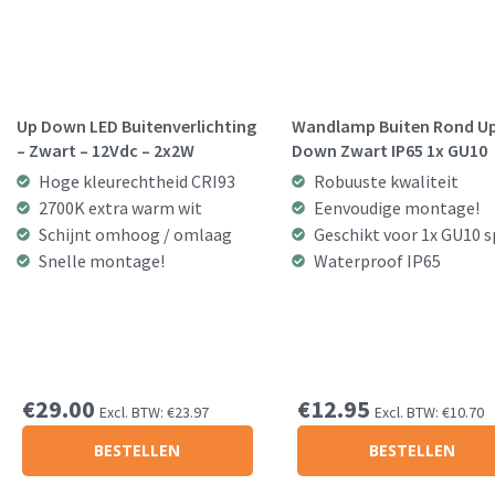
Up Down LED Buitenverlichting
Wandlamp Buiten Rond Up
– Zwart – 12Vdc – 2x2W
Down Zwart IP65 1x GU10
Hoge kleurechtheid CRI93
Robuuste kwaliteit
2700K extra warm wit
Eenvoudige montage!
Schijnt omhoog / omlaag
Geschikt voor 1x GU10 
Snelle montage!
Waterproof IP65
€
29.00
€
12.95
Excl. BTW:
€
23.97
Excl. BTW:
€
10.70
BESTELLEN
BESTELLEN