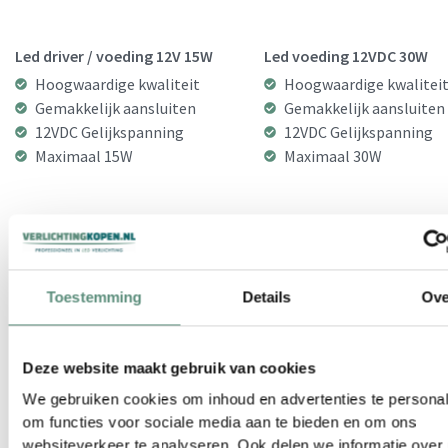
Led driver / voeding 12V 15W
Led voeding 12VDC 30W
Hoogwaardige kwaliteit
Hoogwaardige kwalitei
Gemakkelijk aansluiten
Gemakkelijk aansluiten
12VDC Gelijkspanning
12VDC Gelijkspanning
Maximaal 15W
Maximaal 30W
Toestemming
Details
Ove
€
11.95
€
13.95
Excl. BTW:
€
9.88
Excl. BTW:
€
11.53
BESTELLEN
BESTELLEN
Deze website maakt gebruik van cookies
We gebruiken cookies om inhoud en advertenties te personal
om functies voor sociale media aan te bieden en om ons
websiteverkeer te analyseren. Ook delen we informatie over