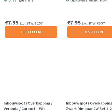
3 jaar garantie
Spatwaterdicht IP54
€
7.95
€
7.95
Excl. BTW:
€
6.57
Excl. BTW:
€
6.57
BESTELLEN
BESTELLEN
Inbouwspots Overkapping /
Inbouwspots Overkappin
Veranda / Carport – Wit
Zwart Dimbaar 2W Set 1-2