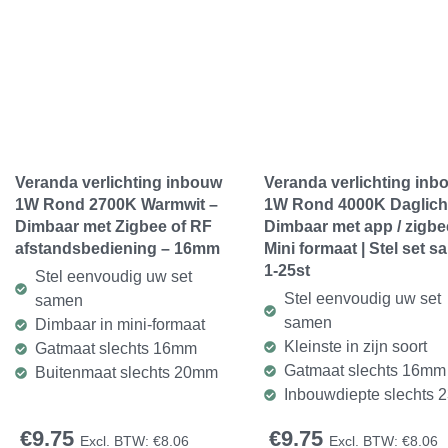
Veranda verlichting inbouw
Veranda verlichting inb
1W Rond 2700K Warmwit –
1W Rond 4000K Daglicht
Dimbaar met Zigbee of RF
Dimbaar met app / zigbee
afstandsbediening – 16mm
Mini formaat | Stel set 
1-25st
Stel eenvoudig uw set
Stel eenvoudig uw set
samen
samen
Dimbaar in mini-formaat
Kleinste in zijn soort
Gatmaat slechts 16mm
Gatmaat slechts 16mm
Buitenmaat slechts 20mm
Inbouwdiepte slechts
€
9.75
€
9.75
Excl. BTW:
€
8.06
Excl. BTW:
€
8.06