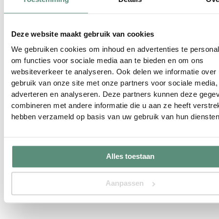
Buitenlamp Wand Zwart
Buitenlamp Wand Zwart
Deze website maakt gebruik van cookies
Klassieke Stijl E27 IP44
Modern Tijdloos Design
We gebruiken cookies om inhoud en advertenties te personal
IP44
Zeer stijlvol design
om functies voor sociale media aan te bieden en om ons
Tijdloos en Stijlvol
Aluminium behuizing
websiteverkeer te analyseren. Ook delen we informatie over
Glazen ruitjes
Glazen ruitjes
gebruik van onze site met onze partners voor sociale media,
E27 (dikke) fitting
E27 (dikke) fitting
adverteren en analyseren. Deze partners kunnen deze gege
Brengt gezelligheid :)
combineren met andere informatie die u aan ze heeft verstrek
hebben verzameld op basis van uw gebruik van hun diensten
Oorspronkelijke
Huidige
Oorspronk
Huidi
€
28.00
€
29.95
€
15.00
Excl. BTW:
€
20.00
Excl. BT
Alles toestaan
prijs
prijs
prijs
prijs
€
12.40
€
16.53
was:
is:
was:
is:
Aanpassen
BESTELLEN
BESTELLEN
€28.00.
€15.00.
€29.95.
€20.00