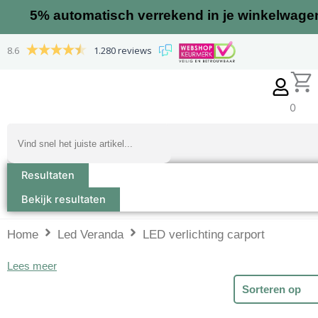
Ga
5%
automatisch verrekend in je winkelwage
naar
de
8.6
1.280 reviews
inhoud
0
Search
...
Resultaten
Bekijk resultaten
Home
Led Veranda
LED verlichting carport
Lees meer