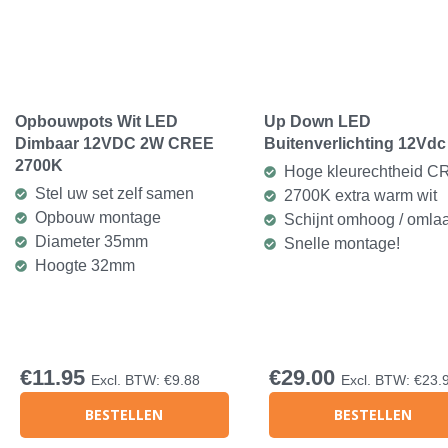
Opbouwpots Wit LED
Up Down LED
Dimbaar 12VDC 2W CREE
Buitenverlichting 12Vdc
2700K
Hoge kleurechtheid C
Stel uw set zelf samen
2700K extra warm wit
Opbouw montage
Schijnt omhoog / omla
Diameter 35mm
Snelle montage!
Hoogte 32mm
€
11.95
€
29.00
Excl. BTW:
€
9.88
Excl. BTW:
€
23.
BESTELLEN
BESTELLEN