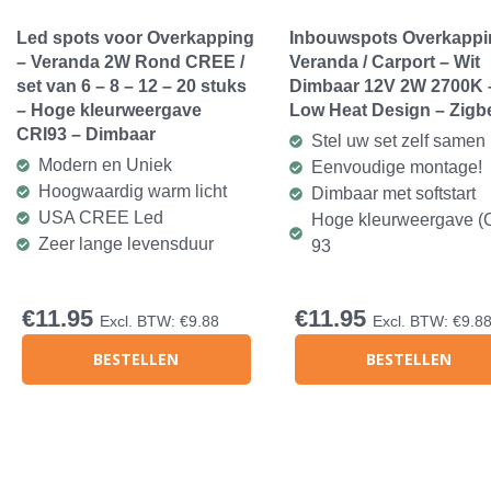
Led spots voor Overkapping
Inbouwspots Overkappin
– Veranda 2W Rond CREE /
Veranda / Carport – Wit
set van 6 – 8 – 12 – 20 stuks
Dimbaar 12V 2W 2700K 
– Hoge kleurweergave
Low Heat Design – Zigb
CRI93 – Dimbaar
Stel uw set zelf samen
Modern en Uniek
Eenvoudige montage!
Hoogwaardig warm licht
Dimbaar met softstart
USA CREE Led
Hoge kleurweergave (
Zeer lange levensduur
93
€
11.95
€
11.95
Excl. BTW:
€
9.88
Excl. BTW:
€
9.8
BESTELLEN
BESTELLEN