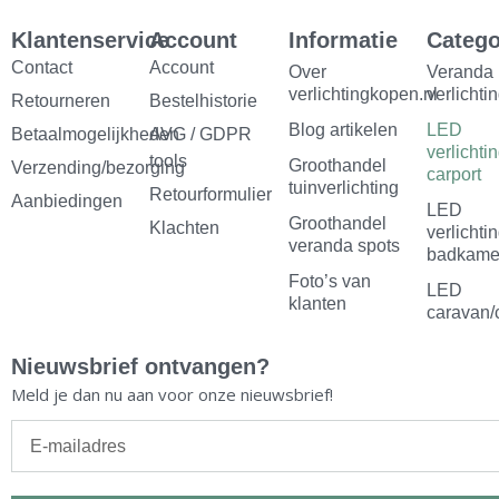
e
t
t
t
Klantenservice
Account
Informatie
Catego
b
a
e
u
Contact
Account
Over
Veranda
verlichtingkopen.nl
verlichti
Retourneren
o
g
Bestelhistorie
r
b
Blog artikelen
LED
Betaalmogelijkheden
AVG / GDPR
o
r
e
e
verlichti
tools
Groothandel
Verzending/bezorging
carport
k
a
s
tuinverlichting
Retourformulier
Aanbiedingen
LED
m
t
Groothandel
Klachten
verlichti
veranda spots
badkame
Foto’s van
LED
klanten
caravan/
Nieuwsbrief ontvangen?
Meld je dan nu aan voor onze nieuwsbrief!
E-
mailadres