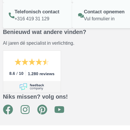
Telefonisch contact
Contact opnemen
+316 419 31 129
Vul formulier in
Benieuwd wat andere vinden?
Al jaren dé specialist in verlichting.
/
8.6
10
1.280 reviews
Niks missen? volg ons!
F
I
P
Y
a
n
i
o
c
s
n
u