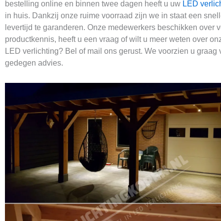
bestelling online en binnen twee dagen heeft u uw
LED verlic
in huis. Dankzij onze ruime voorraad zijn we in staat een snel
levertijd te garanderen. Onze medewerkers beschikken over v
productkennis, heeft u een vraag of wilt u meer weten over on
LED verlichting? Bel of mail ons gerust. We voorzien u graag
gedegen advies.