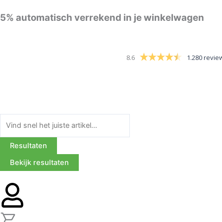
Ga
5%
automatisch verrekend in je winkelwagen
naar
de
inhoud
8.6
1.280 revie
Search
...
Resultaten
Bekijk resultaten