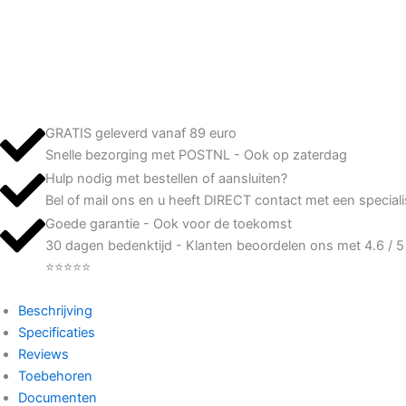
spots
dimbaar
zwart
-
Complete
set
-
GRATIS geleverd vanaf 89 euro
Kies
Snelle bezorging met POSTNL - Ook op zaterdag
Afstandsbediening
Hulp nodig met bestellen of aansluiten?
aantal
Bel of mail ons en u heeft DIRECT contact met een speciali
Goede garantie - Ook voor de toekomst
30 dagen bedenktijd - Klanten beoordelen ons met 4.6 / 5
⭐⭐⭐⭐⭐
Beschrijving
Specificaties
Reviews
Toebehoren
Documenten