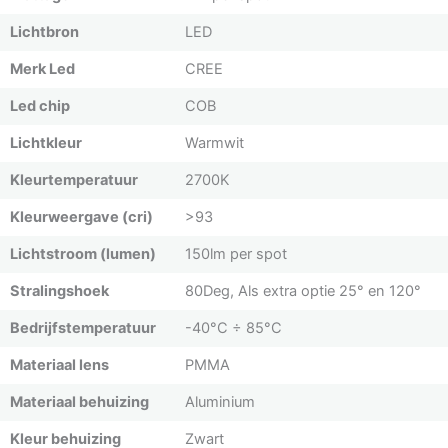
Lichtbron
LED
Merk Led
CREE
Led chip
COB
Lichtkleur
Warmwit
Kleurtemperatuur
2700K
Kleurweergave (cri)
>93
Lichtstroom (lumen)
150lm per spot
Stralingshoek
80Deg, Als extra optie 25° en 120°
Bedrijfstemperatuur
-40°C ÷ 85°C
Materiaal lens
PMMA
Materiaal behuizing
Aluminium
Kleur behuizing
Zwart