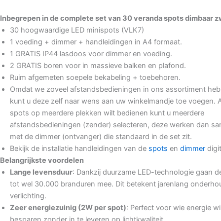
Inbegrepen in de complete set van 30 veranda spots dimbaar z
30 hoogwaardige LED minispots (VLK7)
1 voeding + dimmer + handleidingen in A4 formaat.
1 GRATIS IP44 lasdoos voor dimmer en voeding.
2 GRATIS boren voor in massieve balken en plafond.
Ruim afgemeten soepele bekabeling + toebehoren.
Omdat we zoveel afstandsbedieningen in ons assortiment he
kunt u deze zelf naar wens aan uw winkelmandje toe voegen. A
spots op meerdere plekken wilt bedienen kunt u meerdere
afstandsbedieningen (zender) selecteren, deze werken dan s
met de dimmer (ontvanger) die standaard in de set zit.
Bekijk de installatie handleidingen van de
spots
en
dimmer
digit
Belangrijkste voordelen
Lange levensduur
: Dankzij duurzame LED-technologie gaan d
tot wel 30.000 branduren mee. Dit betekent jarenlang onderhou
verlichting.
Zeer energiezuinig (2W per spot)
: Perfect voor wie energie wi
besparen zonder in te leveren op lichtkwaliteit.