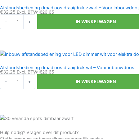
-
Afstandsbediening draadloos draai/druk zwart – Voor inbouwdoo
Met
€
32.25
Excl. BTW:
€
26.65
magneet
Afstandsbediening
-
+
IN WINKELWAGEN
aantal
draadloos
draai/druk
zwart
-
Voor
inbouwdoos
Afstandsbediening draadloos draai/druk wit – Voor inbouwdoos
aantal
€
32.25
Excl. BTW:
€
26.65
Afstandsbediening
-
+
IN WINKELWAGEN
draadloos
draai/druk
wit
-
Voor
inbouwdoos
aantal
Hulp nodig? Vragen over dit product?