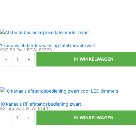
1 kanaals afstandsbediening tafel model zwart
€
32.95
Excl. BTW:
€
27.23
1
-
+
IN WINKELWAGEN
kanaals
afstandsbediening
tafel
model
zwart
aantal
10 kanaals RF afstandsbediening zwart
€
21.95
Excl. BTW:
€
18.14
10
-
+
IN WINKELWAGEN
kanaals
RF
afstandsbediening