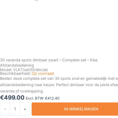
30 veranda spots dimbaar zwart – Complete set – Kies
Afstandsbediening
Model: VLK7/set30/dim/ab
Beschikbaarheid:
Op voorraad
Bedien deze complete set van 30 spots snel en gemakkelijk met 
afstandsbediening naar keuze. Perfect dimbaar voor de juiste sfee
veranda of overkapping.
€
499.00
Excl. BTW:
€
412.40
30
-
+
IN WINKELWAGEN
veranda