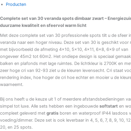
Producten
Complete set van 30 veranda spots dimbaar zwart – Energiezuin
duurzame kwaliteit en sfeervol warm licht
Met deze complete set van 30 professionele spots tilt u de sfeer 
veranda naar een hoger niveau. Deze set van 30 is geschikt voor 
met bijvoorbeeld de afmeting 4×10, 5×10, 4×11, 6×8, 6×9 of van
ongeveer 45m2 tot 60m2. Het ondiepe design is speciaal gemaak
balken en plafonds met lage ruimtes. De lichtkleur is 2700K en me
zeer hoge cri van 92-93 ziet u de kleuren levensecht. Cri staat voo
rendering index, hoe hoger de cri hoe echter en mooier u de kleur
waarneemt.
Bij ons heeft u de keuze uit 1 of meerdere afstandsbedieningen v
simpel tot luxe. Alle sets hebben een ingebouwde
softstart
en wo
compleet geleverd met
gratis
boren en waterproof IP44 lasdoos 
voeding/dimmer. Deze set is ook leverbaar in 4, 5, 6, 7, 8, 9, 10, 12
20, en 25 spots.