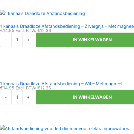
zwart
aantal
1 kanaals Draadloze Afstandsbediening – Zilvergrijs – Met magnee
€
14.95
Excl. BTW:
€
12.36
1
-
+
IN WINKELWAGEN
kanaals
Draadloze
Afstandsbediening
-
Zilvergrijs
-
1 kanaals Draadloze Afstandsbediening – Wit – Met magneet
Met
€
14.95
Excl. BTW:
€
12.36
magneet
1
-
+
IN WINKELWAGEN
aantal
kanaals
Draadloze
Afstandsbediening
-
Wit