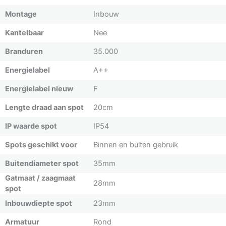
Montage
Inbouw
Kantelbaar
Nee
Branduren
35.000
Energielabel
A++
Energielabel nieuw
F
Lengte draad aan spot
20cm
IP waarde spot
IP54
Spots geschikt voor
Binnen en buiten gebruik
Buitendiameter spot
35mm
Gatmaat / zaagmaat
28mm
spot
Inbouwdiepte spot
23mm
Armatuur
Rond