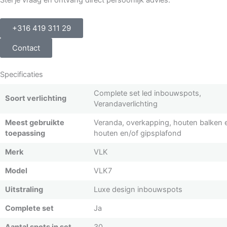
Stel je vraag en ontvang direct persoonlijk advies.
+316 419 311 29
Contact
Specificaties
Complete set led inbouwspots,
Soort verlichting
Verandaverlichting
Meest gebruikte
Veranda, overkapping, houten balken 
toepassing
houten en/of gipsplafond
Merk
VLK
Model
VLK7
Uitstraling
Luxe design inbouwspots
Complete set
Ja