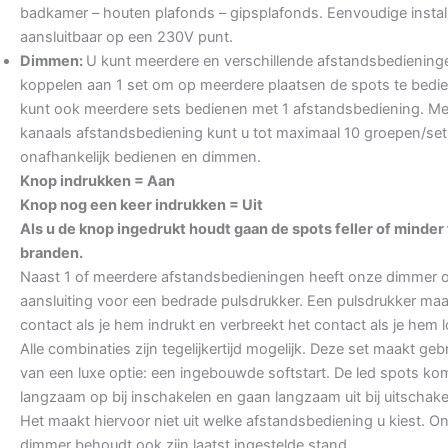
badkamer – houten plafonds – gipsplafonds. Eenvoudige install
aansluitbaar op een 230V punt.
Dimmen:
U kunt meerdere en verschillende afstandsbediening
koppelen aan 1 set om op meerdere plaatsen de spots te bedi
kunt ook meerdere sets bedienen met 1 afstandsbediening. Me
kanaals afstandsbediening kunt u tot maximaal 10 groepen/set
onafhankelijk bedienen en dimmen.
Knop indrukken = Aan
Knop nog een keer indrukken = Uit
Als u de knop ingedrukt houdt gaan de spots feller of minder 
branden.
Naast 1 of meerdere afstandsbedieningen heeft onze dimmer 
aansluiting voor een bedrade pulsdrukker. Een pulsdrukker maa
contact als je hem indrukt en verbreekt het contact als je hem l
Alle combinaties zijn tegelijkertijd mogelijk. Deze set maakt geb
van een luxe optie: een ingebouwde softstart. De led spots k
langzaam op bij inschakelen en gaan langzaam uit bij uitschake
Het maakt hiervoor niet uit welke afstandsbediening u kiest. O
dimmer behoudt ook zijn laatst ingestelde stand.