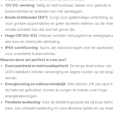
12V DC-werking
: Veilig en betrouwbaar, ideaal voor gebruik in
buitenruimtes en iedereen kan het aanleggen.
Brede lichtbundel (80°)
: Zorgt voor gelijkmatige verlichting, p
voor grotere oppervlaktes en geen donkere vlekken op de vloer.
smalle bundels kan dat wel het geval zijn.
Hoge CRI (92-93)
: Kleuren worden natuurgetrouw weergegev
een luxe en sfeervolle uitstraling.
IP54-certificering
: Spots zijn bestand tegen stof en spatwater
voor overdekte buitenruimtes.
Waarom deze set perfect is voor jou?
Duurzaamheid en betrouwbaarheid
: De lange levensduur van
LED’s betekent minder vervanging en lagere kosten op de lang
termijn.
Energiezuinig en milieuvriendelijk
: Met slechts 2W per spot k
de hele set gebruiken zonder je zorgen te maken over hoge
energierekeningen.
Flexibele bediening
: Kies de bedieningsoptie die bij jouw beh
past, van simpele bediening tot luxe dimbare opties en op mee