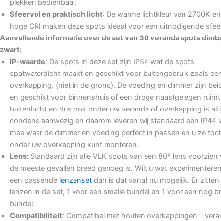
plekken bedienbaar.
Sfeervol en praktisch licht
: De warme lichtkleur van 2700K en
hoge CRI maken deze spots ideaal voor een uitnodigende sfeer
Aanvullende informatie over de set van 30 veranda spots dimb
zwart:
IP-waarde
: De spots in deze set zijn IP54 wat de spots
spatwaterdicht maakt en geschikt voor buitengebruik zoals ee
overkapping. (niet in de grond). De voeding en dimmer zijn bei
en geschikt voor binnenshuis of een droge naastgelegen ruimte
buitenlucht en dus ook onder uw veranda of overkapping is alti
condens aanwezig en daarom leveren wij standaard een IP44 
mee waar de dimmer en voeding perfect in passen en u ze toch 
onder uw overkapping kunt monteren.
Lens:
Standaard zijn alle VLK spots van een 80° lens voorzien 
de meeste gevallen breed genoeg is. Wilt u wat experimentere
een passende
lenzenset
dan is dat vanaf nu mogelijk. Er zitten
lenzen in de set, 1 voor een smalle bundel en 1 voor een nog b
bundel.
Compatibiliteit
: Compatibel met houten overkappingen – vera