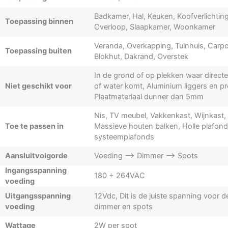
Badkamer, Hal, Keuken, Koofverlichting
Toepassing binnen
Overloop, Slaapkamer, Woonkamer
Veranda, Overkapping, Tuinhuis, Carpo
Toepassing buiten
Blokhut, Dakrand, Overstek
In de grond of op plekken waar direct
Niet geschikt voor
of water komt, Aluminium liggers en pro
Plaatmateriaal dunner dan 5mm
Nis, TV meubel, Vakkenkast, Wijnkast,
Toe te passen in
Massieve houten balken, Holle plafon
systeemplafonds
Aansluitvolgorde
Voeding –> Dimmer –> Spots
Ingangsspanning
180 ÷ 264VAC
voeding
Uitgangsspanning
12Vdc, Dit is de juiste spanning voor d
voeding
dimmer en spots
Wattage
2W per spot