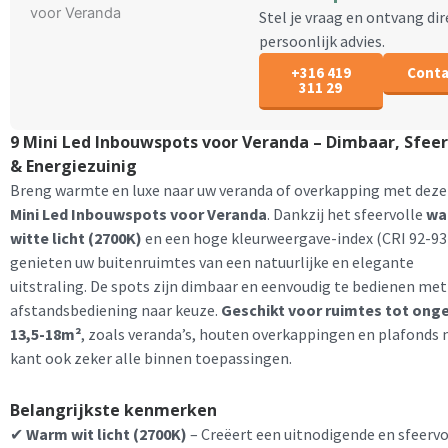
Stel je vraag en ontvang dir
persoonlijk advies.
+316 419
Conta
311 29
9 Mini Led Inbouwspots voor Veranda – Dimbaar, Sfeer
& Energiezuinig
Breng warmte en luxe naar uw veranda of overkapping met dez
Mini Led Inbouwspots voor Veranda
. Dankzij het sfeervolle
wa
witte licht (2700K)
en een hoge kleurweergave-index (CRI 92-93
genieten uw buitenruimtes van een natuurlijke en elegante
uitstraling. De spots zijn dimbaar en eenvoudig te bedienen met
afstandsbediening naar keuze.
Geschikt voor ruimtes tot ong
13,5-18m²
, zoals veranda’s, houten overkappingen en plafonds
kant ook zeker alle binnen toepassingen.
Belangrijkste kenmerken
✔
Warm wit licht (2700K)
– Creëert een uitnodigende en sfeervo