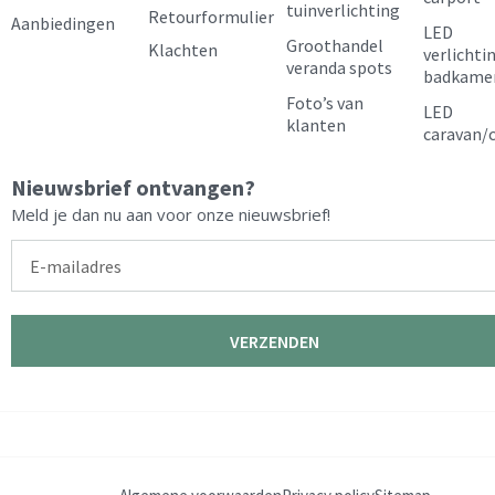
k
a
s
tuinverlichting
Retourformulier
Aanbiedingen
LED
m
t
Groothandel
Klachten
verlichti
veranda spots
badkame
Foto’s van
LED
klanten
caravan/
Nieuwsbrief ontvangen?
Meld je dan nu aan voor onze nieuwsbrief!
E-
mailadres
VERZENDEN