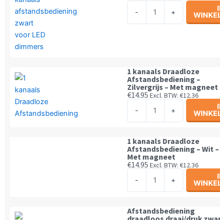
10
aantal
-
+
WINKE
kanaals
RF
afstandsbediening
zwart
aantal
1 kanaals Draadloze
Afstandsbediening –
Zilvergrijs – Met magneet
€
14.95
Excl. BTW:
€
12.36
1
-
+
WINKE
kanaals
Draadloze
Afstandsbediening
1 kanaals Draadloze
Afstandsbediening – Wit –
-
Met magneet
Zilvergrijs
€
14.95
Excl. BTW:
€
12.36
1
-
-
+
WINKE
kanaals
Met
Draadloze
magneet
Afstandsbediening
aantal
Afstandsbediening
draadloos draai/druk zwa