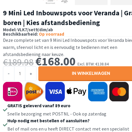
9 Mini Led Inbouwspots voor Veranda | Gr
boren | Kies afstandsbediening
Model: VLK7/set9/dim/ab
Beschikbaarheid:
Op voorraad
Deze complete set van 9 Mini Led Inbouwspots voor Veranda bie
warm, sfeervol licht en is eenvoudig te bedienen met een
afstandsbediening naar keuze.
€
168.00
Oorspronkelijke
Huidige
€
189.98
Excl. BTW:
€
138.84
prijs
prijs
9
was:
is:
IN WINKELWAGEN
-
+
Mini
€189.98.
€168.00.
Led
Inbouwspots
voor
Veranda
GRATIS geleverd vanaf 89 euro
|
Snelle bezorging met POSTNL - Ook op zaterdag
Gratis
Hulp nodig met bestellen of aansluiten?
boren
Bel of mail ons en u heeft DIRECT contact met een specialist