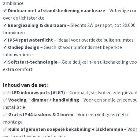
ambiance
✔
Dimbaar met afstandsbediening naar keuze
– Volledige co
over de lichtsterkte
✔
Energiezuinig & duurzaam
– Slechts 2W per spot, tot 30.000
branduren
✔
IP54 spatwaterdicht
– Ideaal voor overdekte buitenruimtes
✔
Ondiep design
– Geschikt voor plafonds met beperkte
inbouwruimte
✔
Softstart-technologie
– Geleidelijke in- en uitschakeling voo
extra comfort
Inhoud van de set:
✅ 9
LED inbouwspots (VLK7)
– Compact, stijlvol en energiezui
✅
Voeding + dimmer + handleiding
– Voor een snelle en eenvo
installatie
✅
Gratis IP44 lasdoos & 2 boren
– Voor een veilige en nette
montage
✅
Ruim afgemeten soepele bekabeling + lasklemmen
– Voor
nette en flexibele aansluiting