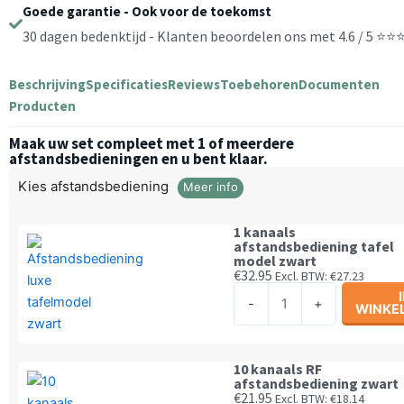
|
Goede garantie - Ook voor de toekomst
Kies
30 dagen bedenktijd - Klanten beoordelen ons met 4.6 / 5 ⭐
afstandsbediening
aantal
Beschrijving
Specificaties
Reviews
Toebehoren
Documenten
Producten
Maak uw set compleet met 1 of meerdere
afstandsbedieningen en u bent klaar.
Kies afstandsbediening
Meer info
1 kanaals
afstandsbediening tafel
model zwart
€
32.95
Excl. BTW:
€
27.23
1
-
+
WINKE
kanaals
afstandsbediening
tafel
10 kanaals RF
model
afstandsbediening zwart
€
21.95
Excl. BTW:
€
18.14
zwart