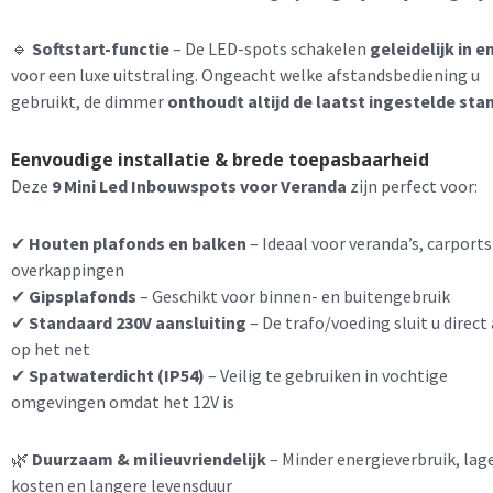
🔹
Softstart-functie
– De LED-spots schakelen
geleidelijk in en
voor een luxe uitstraling. Ongeacht welke afstandsbediening u
gebruikt, de dimmer
onthoudt altijd de laatst ingestelde sta
Eenvoudige installatie & brede toepasbaarheid
Deze
9 Mini Led Inbouwspots voor Veranda
zijn perfect voor:
✔
Houten plafonds en balken
– Ideaal voor veranda’s, carports
overkappingen
✔
Gipsplafonds
– Geschikt voor binnen- en buitengebruik
✔
Standaard 230V aansluiting
– De trafo/voeding sluit u direct
op het net
✔
Spatwaterdicht (IP54)
– Veilig te gebruiken in vochtige
omgevingen omdat het 12V is
🌿
Duurzaam & milieuvriendelijk
– Minder energieverbruik, lag
kosten en langere levensduur