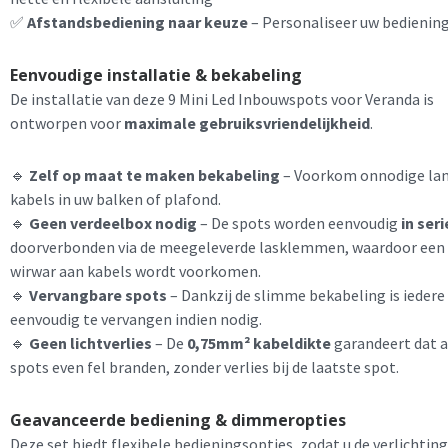
✅
Afstandsbediening naar keuze
– Personaliseer uw bedienin
Eenvoudige installatie & bekabeling
De installatie van deze 9 Mini Led Inbouwspots voor Veranda is
ontworpen voor
maximale gebruiksvriendelijkheid
.
🔹
Zelf op maat te maken bekabeling
– Voorkom onnodige la
kabels in uw balken of plafond.
🔹
Geen verdeelbox nodig
– De spots worden eenvoudig
in seri
doorverbonden via de meegeleverde lasklemmen, waardoor een
wirwar aan kabels wordt voorkomen.
🔹
Vervangbare spots
– Dankzij de slimme bekabeling is iedere
eenvoudig te vervangen indien nodig.
🔹
Geen lichtverlies
– De
0,75mm² kabeldikte
garandeert dat a
spots even fel branden, zonder verlies bij de laatste spot.
Geavanceerde bediening & dimmeropties
Deze set biedt flexibele bedieningsopties, zodat u de verlichting