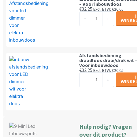
-
– Voor inbouwdoos
Wit
€
32.25
Excl. BTW:
€
26.65
Afstandsbediening
-
-
+
WINKE
draadloos
Met
draai/druk
magneet
zwart
aantal
-
Voor
Afstandsbediening
inbouwdoos
draadloos draai/druk wit 
Voor inbouwdoos
aantal
€
32.25
Excl. BTW:
€
26.65
Afstandsbediening
-
+
WINKE
draadloos
draai/druk
wit
-
Voor
inbouwdoos
Hulp nodig? Vragen
aantal
over dit product?