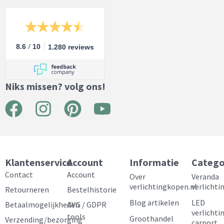
/
8.6
10
1.280 reviews
Niks missen? volg ons!
F
I
P
Y
a
n
i
o
c
s
n
u
e
t
t
t
Klantenservice
Account
Informatie
Catego
b
a
e
u
Contact
Account
Over
Veranda
verlichtingkopen.nl
verlichti
Retourneren
Bestelhistorie
o
g
r
b
Blog artikelen
LED
Betaalmogelijkheden
AVG / GDPR
o
r
e
e
verlichti
tools
Groothandel
Verzending/bezorging
carport