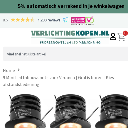
Ga
5%
automatisch verrekend in je winkelwagen
naar
de
8.6
1.280 reviews
inhoud
0
Search
...
Home
9 Mini Led Inbouwspots voor Veranda | Gratis boren | Kies
afstandsbediening