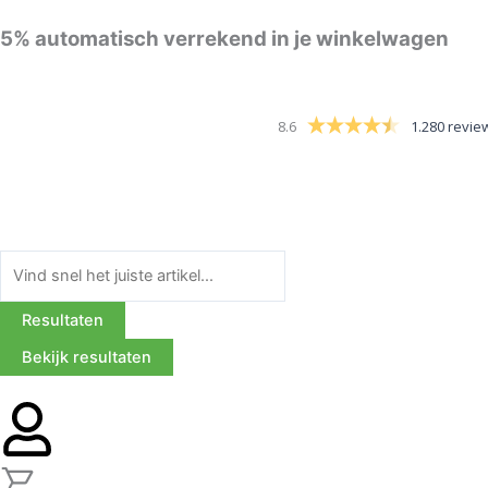
Ga
5%
automatisch verrekend in je winkelwagen
naar
de
inhoud
8.6
1.280 revie
Search
...
Resultaten
Bekijk resultaten