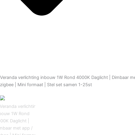
Veranda verlichting inbouw 1W Rond 4000K Daglicht | Dimbaar me
zigbee | Mini formaat | Stel set samen 1-25st