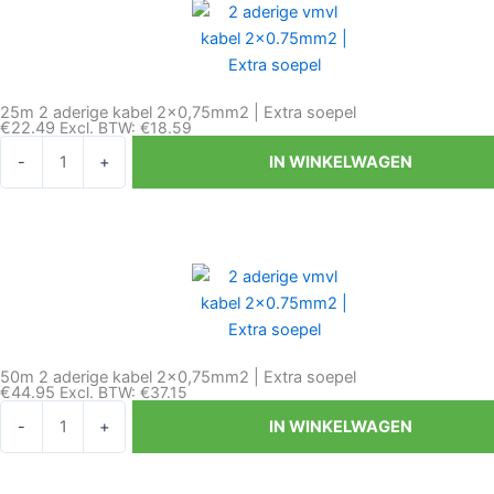
|
Extra
soepel
aantal
25m 2 aderige kabel 2×0,75mm2 | Extra soepel
€
22.49
Excl. BTW:
€
18.59
25m
-
+
IN WINKELWAGEN
2
aderige
kabel
2x0,75mm2
|
Extra
soepel
aantal
50m 2 aderige kabel 2×0,75mm2 | Extra soepel
€
44.95
Excl. BTW:
€
37.15
50m
-
+
IN WINKELWAGEN
2
aderige
kabel