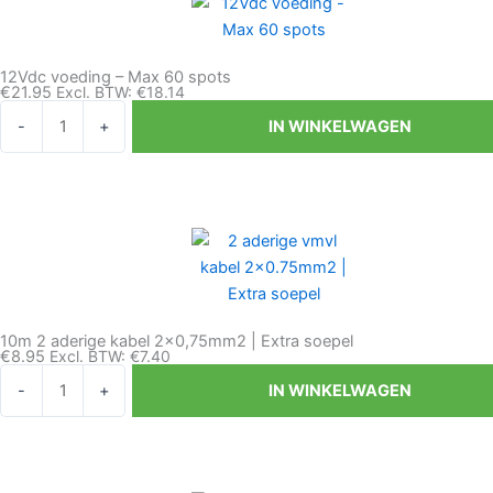
spots
aantal
12Vdc voeding – Max 60 spots
€
21.95
Excl. BTW:
€
18.14
12Vdc
-
+
IN WINKELWAGEN
voeding
-
Max
60
spots
aantal
10m 2 aderige kabel 2×0,75mm2 | Extra soepel
€
8.95
Excl. BTW:
€
7.40
10m
-
+
IN WINKELWAGEN
2
aderige
kabel
2x0,75mm2