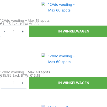
12Vdc voeding – Max 15 spots
€
11.95
Excl. BTW:
€
9.88
12Vdc
-
+
IN WINKELWAGEN
voeding
-
Max
15
spots
aantal
12Vdc voeding – Max 40 spots
€
15.95
Excl. BTW:
€
13.18
12Vdc
-
+
IN WINKELWAGEN
voeding
-
Max
40