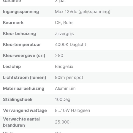
Garantie
3 jaar
Ingangsspanning
Max 12Vdc (gelijkspanning)
Keurmerk
CE, Rohs
Kleur behuizing
Zilvergrijs
Kleurtemperatuur
4000K Daglicht
Kleurweergave (cri)
>80
Led chip
Bridgelux
Lichtstroom (lumen)
90lm per spot
Materiaal behuizing
Aluminium
Stralingshoek
100Deg
Vervangend wattage
8…10W Halogeen
Verwachte aantal
25.000
branduren