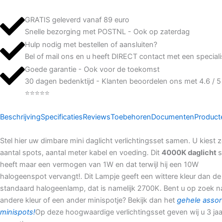
GRATIS geleverd vanaf 89 euro
Snelle bezorging met POSTNL - Ook op zaterdag
Hulp nodig met bestellen of aansluiten?
Bel of mail ons en u heeft DIRECT contact met een speciali
Goede garantie - Ook voor de toekomst
30 dagen bedenktijd - Klanten beoordelen ons met 4.6 / 5
⭐⭐⭐⭐⭐
Beschrijving
Specificaties
Reviews
Toebehoren
Documenten
Product
Stel hier uw dimbare mini daglicht verlichtingsset samen. U kiest z
aantal spots, aantal meter kabel en voeding. Dit
4000K daglicht
s
heeft maar een vermogen van 1W en dat terwijl hij een 10W
halogeenspot vervangt!. Dit Lampje geeft een wittere kleur dan de
standaard halogeenlamp, dat is namelijk 2700K. Bent u op zoek n
andere kleur of een ander minispotje? Bekijk dan het
gehele assor
minispots!
Op deze hoogwaardige verlichtingsset geven wij u 3 jaa