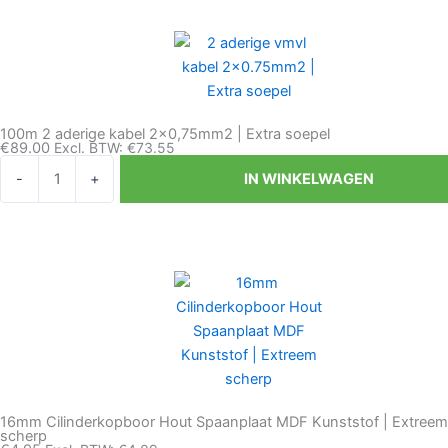
2x0,75mm2
|
Extra
soepel
aantal
100m 2 aderige kabel 2×0,75mm2 | Extra soepel
€
89.00
Excl. BTW:
€
73.55
100m
-
+
IN WINKELWAGEN
2
aderige
kabel
2x0,75mm2
|
Extra
soepel
aantal
16mm Cilinderkopboor Hout Spaanplaat MDF Kunststof | Extreem
scherp