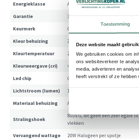
Energieklasse
A+
Garantie
3 jaar
Toestemming
Keurmerk
CE / Rohs / EMC
Kleur behuizing
Zwart
Deze website maakt gebruik
Kleurtemperatuur
2700K Warmwit
We gebruiken cookies om inho
ons websiteverkeer te analys
Kleurweergave (cri)
>82
media, adverteren en analys
heeft verstrekt of ze hebben
Led chip
CREE
Lichtstroom (lumen)
180lm per spotje
Materiaal behuizing
Aluminium
80DEG, dit geeft een zeer egale l
Stralingshoek
vlekken.
Vervangend wattage
20W Halogeen per spotje