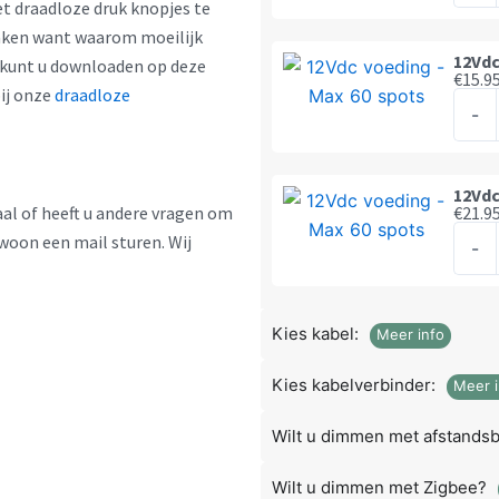
 draadloze druk knopjes te
-
maken want waarom moeilijk
Max
12Vdc
 kunt u downloaden op deze
€
15.9
8
bij onze
draadloze
12Vd
spots
-
voed
aanta
-
Max
12Vdc
aal of heeft u andere vragen om
€
21.9
20
12Vd
ewoon een mail sturen. Wij
spots
-
voed
aanta
-
Max
Kies kabel:
Meer info
30
spots
Kies kabelverbinder:
Meer i
aanta
Wilt u dimmen met afstands
Wilt u dimmen met Zigbee?