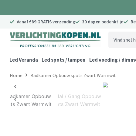
Ga
naar
de
Vanaf €89 GRATIS verzending
30 dagen bedenktijd
Be
inhoud
Search
...
Led Veranda
Led spots / lampen
Led voeding / dimm
Home
Badkamer Opbouw spots Zwart Warmwit