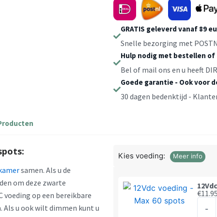
spots
Zwart
Warmwit
GRATIS geleverd vanaf 89 e
aantal
Snelle bezorging met POSTN
Hulp nodig met bestellen of
Bel of mail ons en u heeft D
Goede garantie - Ook voor 
30 dagen bedenktijd - Klante
Producten
pots:
Kies voeding:
Meer info
kamer
samen. Als u de
iden om deze zwarte
12Vdc
€
11.9
C voeding op een bereikbare
12Vd
. Als u ook wilt dimmen kunt u
-
voed