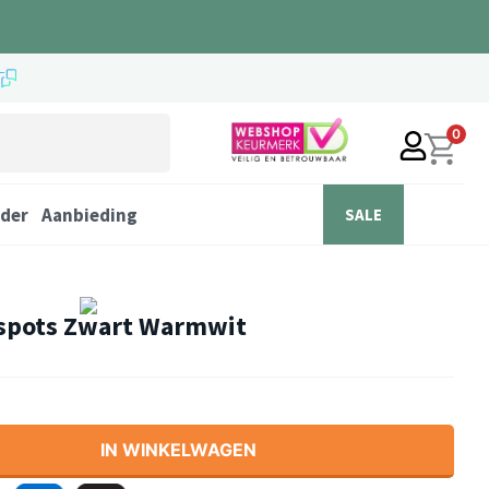
0
der
Aanbieding
SALE
pots Zwart Warmwit
IN WINKELWAGEN