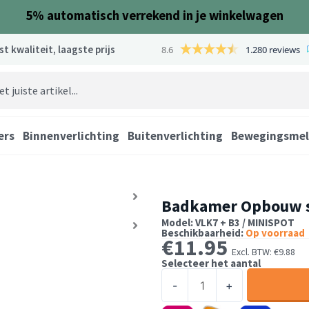
5%
automatisch verrekend in je winkelwagen
st kwaliteit, laagste prijs
8.6
1.280 reviews
ers
Binnenverlichting
Buitenverlichting
Bewegingsmel
Badkamer Opbouw s
Model: VLK7 + B3 / MINISPOT
Beschikbaarheid:
Op voorraad
€
11.95
Excl. BTW:
€
9.88
Selecteer het aantal
Badkamer
-
+
Opbouw