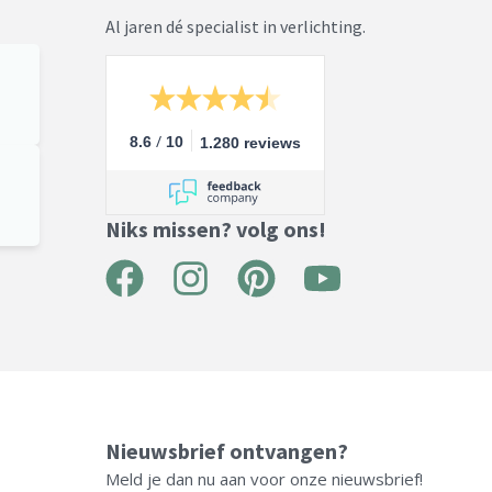
Al jaren dé specialist in verlichting.
/
8.6
10
1.280 reviews
Niks missen? volg ons!
F
I
P
Y
a
n
i
o
c
s
n
u
e
t
t
t
b
a
e
u
Nieuwsbrief ontvangen?
o
g
r
b
Meld je dan nu aan voor onze nieuwsbrief!