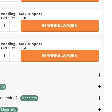
 voeding – Max 20 spots
5
Excl. BTW:
€
13.18
c
IN WINKELWAGEN
+
ing
l
 voeding – Max 30 spots
5
Excl. BTW:
€
18.14
c
IN WINKELWAGEN
+
ing
l
nfo
l
bediening?
Meer info
Meer info