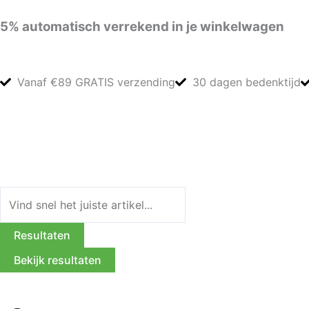
Ga
5%
automatisch verrekend in je winkelwagen
naar
de
inhoud
Vanaf €89 GRATIS verzending
30 dagen bedenktijd
Search
...
Resultaten
Bekijk resultaten