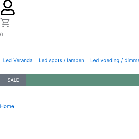
0
Led Veranda
Led spots / lampen
Led voeding / dimm
SALE
Home