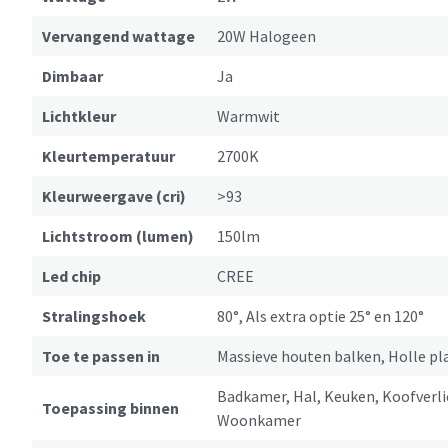
Vervangend wattage
20W Halogeen
Dimbaar
Ja
Lichtkleur
Warmwit
Kleurtemperatuur
2700K
Kleurweergave (cri)
>93
Lichtstroom (lumen)
150lm
Led chip
CREE
Stralingshoek
80°, Als extra optie 25° en 120°
Toe te passen in
Massieve houten balken, Holle p
Badkamer, Hal, Keuken, Koofverli
Toepassing binnen
Woonkamer