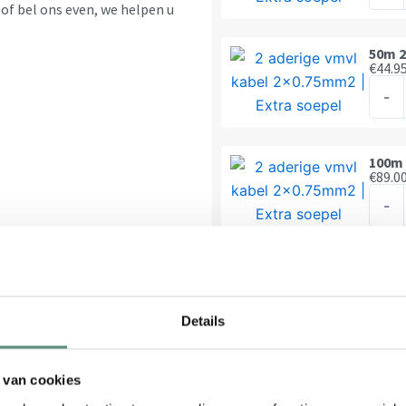
2
of bel ons even, we helpen u
Extra
aderi
soepe
kabel
50m 2
aanta
€
44.9
2x0,
50m
|
-
2
Extra
aderi
soepe
kabel
100m 
aanta
€
89.0
2x0,
100m
|
-
2
Extra
aderi
soepe
kabel
Kabel
aanta
€
0.36
2x0,
Kabel
|
-
Details
-
Extra
2
soepe
nodi
28mm 
 van cookies
aanta
8% | 
per