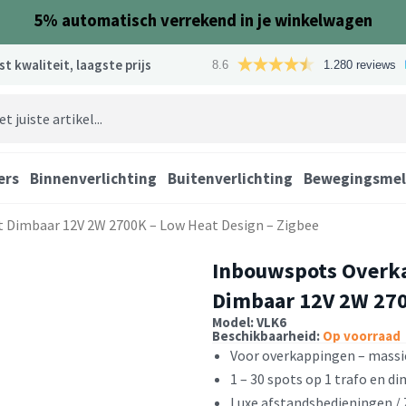
5%
automatisch verrekend in je winkelwagen
st kwaliteit, laagste prijs
8.6
1.280 reviews
ers
Binnenverlichting
Buitenverlichting
Bewegingsmel
t Dimbaar 12V 2W 2700K – Low Heat Design – Zigbee
Inbouwspots Overkap
Dimbaar 12V 2W 270
Model: VLK6
Beschikbaarheid:
Op voorraad
Voor overkappingen – massie
1 – 30 spots op 1 trafo en d
Luxe afstandsbedieningen /