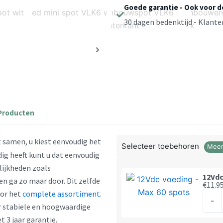
Dimbaar
Goede garantie - Ook voor 
12V
30 dagen bedenktijd - Klant
2W
2700K
-
Low
Heat
Design
-
Producten
Zigbee
aantal
 samen, u kiest eenvoudig het
Selecteer toebehoren
Meer
dig heeft kunt u dat eenvoudig
lijkheden zoals
12Vdc
en ga zo maar door. Dit zelfde
€
11.9
oor het
complete assortiment
.
12Vd
-
r stabiele en hoogwaardige
voed
 3 jaar garantie.
-