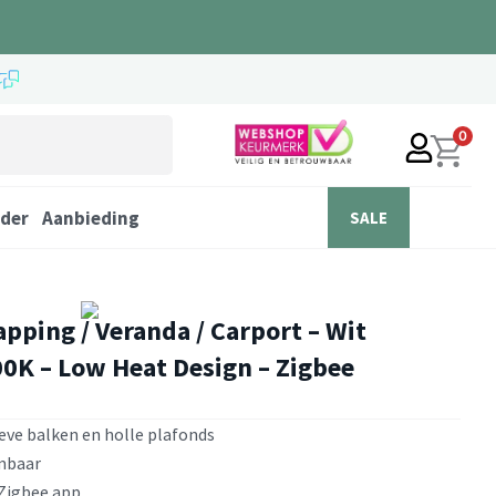
0
der
Aanbieding
SALE
ping / Veranda / Carport – Wit
0K – Low Heat Design – Zigbee
ve balken en holle plafonds
imbaar
 Zigbee app