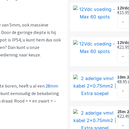
Max
12Vdc
€
15.9
8
12Vd
spots
-
te van 5mm, ook massieve
voed
aanta
Door de geringe diepte is hij
-
pot is IP54, u kunt hem dus ook
Max
12Vdc
€
21.9
men? Dan kunt u onze
20
12Vd
ediening naar keuze.
spots
-
voed
aanta
-
Max
10m 2
€
8.95
30
e boren, heeft u al een
28mm
10m
spots
-
 kunt eenvoudig de bekabeling
2
aanta
 draad. Rood = + en zwart = –
aderi
kabel
25m 2
€
22.4
2x0,
25m
|
-