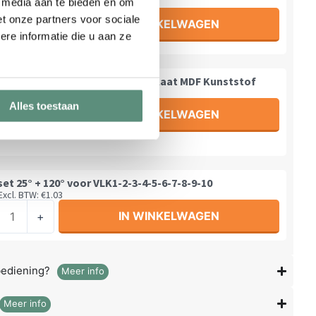
e media aan te bieden en om
Excl. BTW:
€
5.17
m
t onze partners voor sociale
IN WINKELWAGEN
+
l
nboor
re informatie die u aan ze
inium
Cilinderkopboor Hout Spaanplaat MDF Kunststof
Excl. BTW:
€
4.83
m
Alles toestaan
IN WINKELWAGEN
+
derkopboor
plaat
t
set 25° + 120° voor VLK1-2-3-4-5-6-7-8-9-10
Excl. BTW:
€
1.03
stof
IN WINKELWAGEN
l
+
p
l
bediening?
Meer info
Meer info