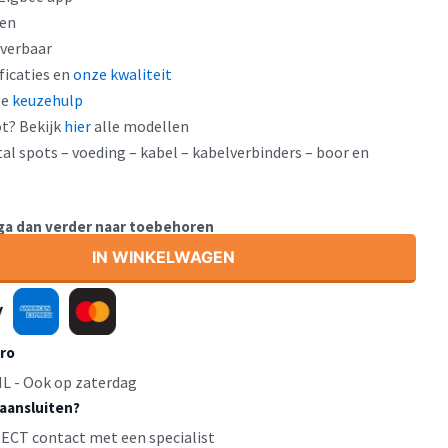
ken
everbaar
ficaties en
onze kwaliteit
ge
keuzehulp
t? Bekijk
hier
alle modellen
al spots – voeding – kabel – kabelverbinders – boor en
 ga dan verder naar toebehoren
IN WINKELWAGEN
uro
L - Ook op zaterdag
 aansluiten?
IRECT contact met een specialist