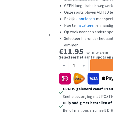
GEEN lange kabels wegwer
Onze spots blijven ALTIJD l
Bekijk
klantfoto’s
met speci
Hoe te
installeren
en handi
Op zoek naar een andere spo
Selecteer hieronder het aant
dimmer
€
11.95
Excl. BTW:
€
9.88
Selecteer het aantal spots en
Inbouwspots
-
+
Overkapping
/
Veranda
/
GRATIS geleverd vanaf 89 e
Carport
Snelle bezorging met POSTN
-
Hulp nodig met bestellen of
Wit
Bel of mail ons en u heeft D