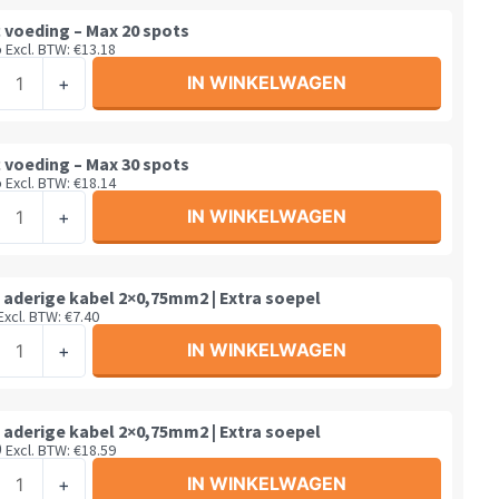
 voeding – Max 20 spots
5
Excl. BTW:
€
13.18
c
IN WINKELWAGEN
+
ing
l
 voeding – Max 30 spots
5
Excl. BTW:
€
18.14
c
IN WINKELWAGEN
+
ing
l
 aderige kabel 2×0,75mm2 | Extra soepel
Excl. BTW:
€
7.40
IN WINKELWAGEN
+
l
ge
 aderige kabel 2×0,75mm2 | Extra soepel
9
Excl. BTW:
€
18.59
75mm2
IN WINKELWAGEN
+