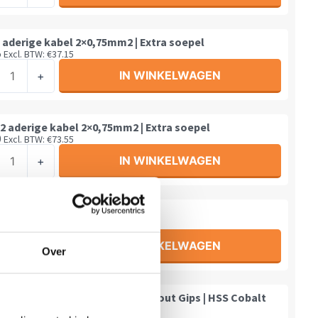
ge
l
 aderige kabel 2×0,75mm2 | Extra soepel
l
5
Excl. BTW:
€
37.15
75mm2
IN WINKELWAGEN
+
ge
l
2 aderige kabel 2×0,75mm2 | Extra soepel
l
0
Excl. BTW:
€
73.55
75mm2
IN WINKELWAGEN
+
ge
l
verbinder – 2 nodig per spot
l
Excl. BTW:
€
0.30
75mm2
verbinder
IN WINKELWAGEN
+
Over
l
g
Gatenboor Aluminium Staal Hout Gips | HSS Cobalt
l
Zeer scherp