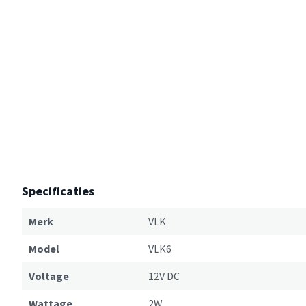
Specificaties
Merk
VLK
Model
VLK6
Voltage
12V DC
Wattage
2W