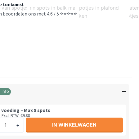
de toekomst
en beoordelen ons met 4.6 / 5 ⭐⭐⭐⭐⭐
 info
 voeding – Max 8 spots
5
Excl. BTW:
€
9.88
c
IN WINKELWAGEN
+
ing