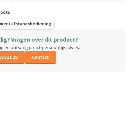
-
spots
mmer / afstandsbediening
dig? Vragen over dit product?
aag en ontvang direct persoonlijk advies.
19 311 29
Contact
l