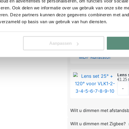
€
6.25
ud en advertenties te personaliseren, om functies voor social
spot
28m
eren. Ook delen we informatie over uw gebruik van onze site me
-
aanta
Gate
eren. Deze partners kunnen deze gegevens combineren met ande
Alum
 verzameld op basis van uw gebruik van hun diensten.
Staal
28mm 
Hout
€
5.85
28m
Aanpassen
Gips
-
Cilin
|
Hout
HSS
Spaan
Cobal
MDF
8%
Lens 
€
1.25
Kunst
|
Lens
aanta
-
Zeer
set
scher
25°
aanta
+
Wilt u dimmen met afstands
120°
voor
Wilt u dimmen met Zigbee?