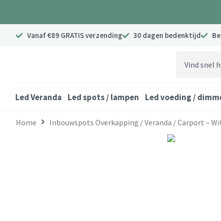
Ga
naar
de
Vanaf €89 GRATIS verzending
30 dagen bedenktijd
Be
inhoud
Search
...
Led Veranda
Led spots / lampen
Led voeding / dimm
Home
Inbouwspots Overkapping / Veranda / Carport – Wi