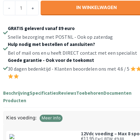
Led
IN WINKELWAGEN
-
+
Inbouwspot
Zwart
badkamer
GRATIS geleverd vanaf 89 euro
Warmwit
Snelle bezorging met POSTNL - Ook op zaterdag
aantal
Hulp nodig met bestellen of aansluiten?
Bel of mail ons en u heeft DIRECT contact met een specialist
Goede garantie - Ook voor de toekomst
30 dagen bedenktijd - Klanten beoordelen ons met 4.6 / 5
Beschrijving
Specificaties
Reviews
Toebehoren
Documenten
Producten
Kies voeding:
Meer info
12Vdc voeding – Max 8 spo
€
11.95
Excl. BTW:
€
9.88