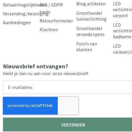
Blog artikelen
LED
Betaalmogelijkheden
AVG / GDPR
o
r
e
e
verlichti
tools
Groothandel
Verzending/bezorging
carport
k
a
s
tuinverlichting
Retourformulier
Aanbiedingen
LED
m
t
Groothandel
Klachten
verlichti
veranda spots
badkame
Foto’s van
LED
klanten
caravan/
Nieuwsbrief ontvangen?
Meld je dan nu aan voor onze nieuwsbrief!
E-
mailadres
VERZENDEN