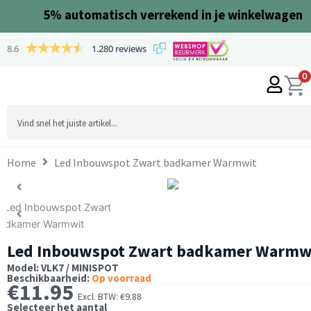
Ga
5%
automatisch verrekend in je winkelwagen
naar
de
8.6
1.280 reviews
inhoud
0
Search
...
Home
Led Inbouwspot Zwart badkamer Warmwit
Led Inbouwspot Zwart badkamer Warmw
Model: VLK7 / MINISPOT
Beschikbaarheid:
Op voorraad
€
11.95
Excl. BTW:
€
9.88
Selecteer het aantal