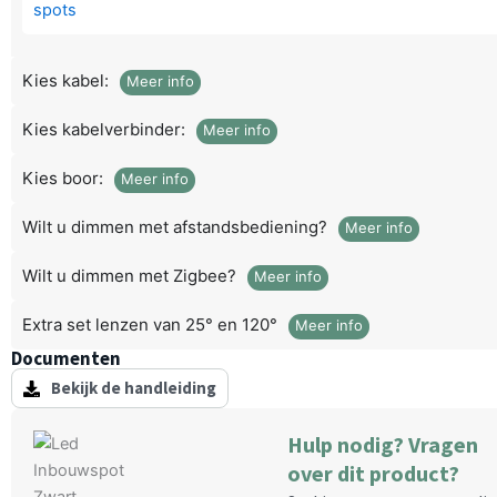
Max
30
spots
Kies kabel:
Meer info
aantal
Kies kabelverbinder:
Meer info
Kies boor:
Meer info
Wilt u dimmen met afstandsbediening?
Meer info
Wilt u dimmen met Zigbee?
Meer info
Extra set lenzen van 25° en 120°
Meer info
Documenten
Bekijk de handleiding
Hulp nodig? Vragen
over dit product?