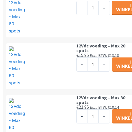
12Vdc
-
+
WINKE
voeding
-
Max
8
spots
12Vdc voeding – Max 20
aantal
spots
€
15.95
Excl. BTW:
€
13.18
12Vdc
-
+
WINKE
voeding
-
Max
20
spots
12Vdc voeding – Max 30
spots
aantal
€
21.95
Excl. BTW:
€
18.14
12Vdc
-
+
WINKE
voeding
-