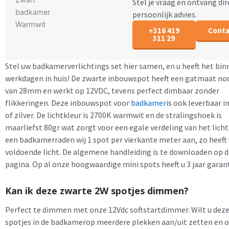
Stel je vraag en ontvang dir
persoonlijk advies.
+316 419
Conta
311 29
Stel uw badkamerverlichtings set hier samen, en u heeft het bin
werkdagen in huis! De zwarte inbouwspot heeft een gatmaat no
van 28mm en werkt op 12VDC, tevens perfect dimbaar zonder
flikkeringen. Deze inbouwspot voor
badkamer
is ook leverbaar i
of zilver. De lichtkleur is 2700K warmwit en de stralingshoek is
maarliefst 80gr wat zorgt voor een egale verdeling van het licht.
een badkamerraden wij 1 spot per vierkante meter aan, zo heeft
voldoende licht. De algemene handleiding is te downloaden op 
pagina. Op al onze hoogwaardige mini spots heeft u 3 jaar garant
Kan ik deze zwarte 2W spotjes dimmen?
Perfect te dimmen met onze 12Vdc softstartdimmer. Wilt u deze
spotjes in de badkamerop meerdere plekken aan/uit zetten en 