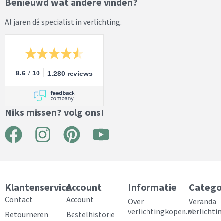
Benieuwd wat andere vinden?
Al jaren dé specialist in verlichting.
/
8.6
10
1.280 reviews
Niks missen? volg ons!
F
I
P
Y
a
n
i
o
c
s
n
u
e
t
t
t
Klantenservice
Account
Informatie
Catego
b
a
e
u
Contact
Account
Over
Veranda
verlichtingkopen.nl
verlichti
Retourneren
Bestelhistorie
o
g
r
b