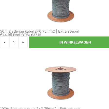
soepel
aantal
50m 2 aderige kabel 2×0,75mm2 | Extra soepel
€
44.95
Excl. BTW:
€
37.15
50m
-
+
IN WINKELWAGEN
2
aderige
kabel
2x0,75mm2
|
Extra
soepel
aantal
100m 2 aderige kabel 2×0,75mm2 | Extra soepel