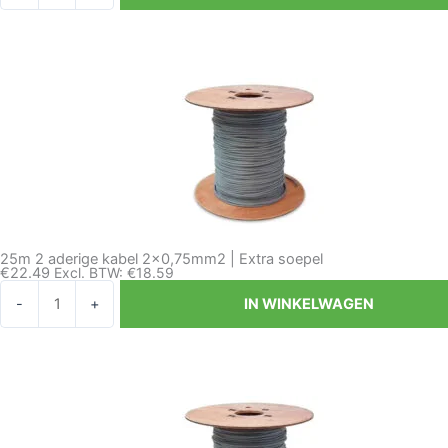
aderige
kabel
2x0,75mm2
|
Extra
soepel
aantal
25m 2 aderige kabel 2×0,75mm2 | Extra soepel
€
22.49
Excl. BTW:
€
18.59
25m
-
+
IN WINKELWAGEN
2
aderige
kabel
2x0,75mm2
|
Extra