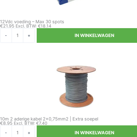
12Vdc voeding – Max 30 spots
€
21.95
Excl. BTW:
€
18.14
12Vdc
-
+
IN WINKELWAGEN
voeding
-
Max
30
spots
aantal
10m 2 aderige kabel 2×0,75mm2 | Extra soepel
€
8.95
Excl. BTW:
€
7.40
10m
-
+
IN WINKELWAGEN
2