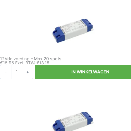
8
spots
aantal
12Vdc voeding – Max 20 spots
€
15.95
Excl. BTW:
€
13.18
12Vdc
-
+
IN WINKELWAGEN
voeding
-
Max
20
spots
aantal