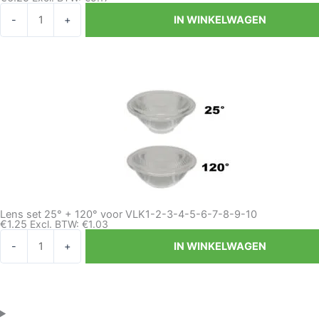
43mm
-
+
IN WINKELWAGEN
Gatenboor
Aluminium
Staal
Hout
Gips
aantal
Lens set 25° + 120° voor VLK1-2-3-4-5-6-7-8-9-10
€
1.25
Excl. BTW:
€
1.03
Lens
-
+
IN WINKELWAGEN
set
25°
+
120°