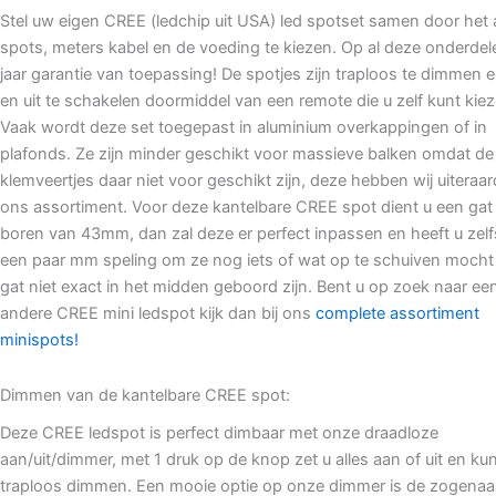
Stel uw eigen CREE (ledchip uit USA) led spotset samen door het 
spots, meters kabel en de voeding te kiezen. Op al deze onderdele
jaar garantie van toepassing! De spotjes zijn traploos te dimmen 
en uit te schakelen doormiddel van een remote die u zelf kunt kiez
Vaak wordt deze set toegepast in aluminium overkappingen of in
plafonds. Ze zijn minder geschikt voor massieve balken omdat de
klemveertjes daar niet voor geschikt zijn, deze hebben wij uiteraar
ons assortiment. Voor deze kantelbare CREE spot dient u een gat 
boren van 43mm, dan zal deze er perfect inpassen en heeft u zel
een paar mm speling om ze nog iets of wat op te schuiven mocht
gat niet exact in het midden geboord zijn. Bent u op zoek naar ee
andere CREE mini ledspot kijk dan bij ons
complete assortiment
minispots!
Dimmen van de kantelbare CREE spot:
Deze CREE ledspot is perfect dimbaar met onze draadloze
aan/uit/dimmer, met 1 druk op de knop zet u alles aan of uit en kun
traploos dimmen. Een mooie optie op onze dimmer is de zogena