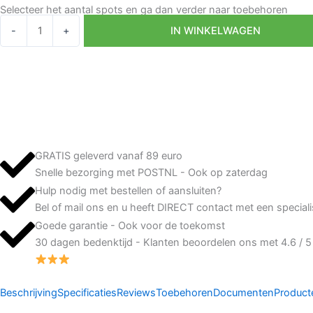
Selecteer het aantal spots en ga dan verder naar toebehoren
Veranda
-
+
IN WINKELWAGEN
/
Overkapping
LED
spots
kantelbaar
12V
2W
GRATIS geleverd vanaf 89 euro
CREE
Snelle bezorging met POSTNL - Ook op zaterdag
Dimbaar
-
Hulp nodig met bestellen of aansluiten?
Extra
Bel of mail ons en u heeft DIRECT contact met een speciali
Warmwit
Goede garantie - Ook voor de toekomst
2700K
30 dagen bedenktijd - Klanten beoordelen ons met 4.6 / 
CREE
-
Zigbee
Beschrijving
Specificaties
Reviews
Toebehoren
Documenten
Product
aantal