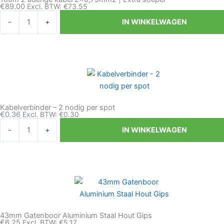
€
89.00
Excl. BTW:
€
73.55
100m
-
+
IN WINKELWAGEN
2
aderige
kabel
2x0,75mm2
|
Extra
soepel
Kabelverbinder – 2 nodig per spot
aantal
€
0.36
Excl. BTW:
€
0.30
Kabelverbinder
-
+
IN WINKELWAGEN
-
2
nodig
per
spot
aantal
43mm Gatenboor Aluminium Staal Hout Gips
€
6.25
Excl. BTW:
€
5.17