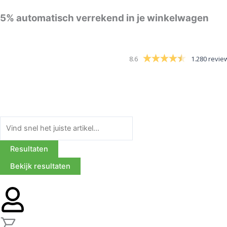
Ga
5%
automatisch verrekend in je winkelwagen
naar
de
inhoud
8.6
1.280 revie
Search
...
Resultaten
Bekijk resultaten