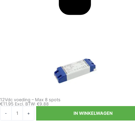
12Vdc voeding – Max 8 spots
€
11.95
Excl. BTW:
€
9.88
12Vdc
-
+
IN WINKELWAGEN
voeding
-
Max