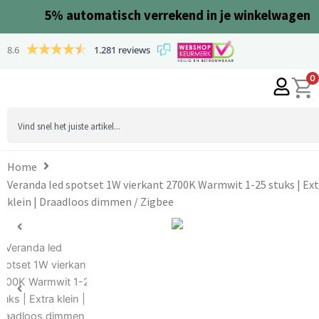
Ga
5%
automatisch verrekend in je winkelwagen
naar
de
8.6
1.281 reviews
inhoud
0
Search
...
Home
Veranda led spotset 1W vierkant 2700K Warmwit 1-25 stuks | Ext
klein | Draadloos dimmen / Zigbee