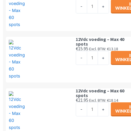
aantal
12Vdc
-
+
WINKE
voeding
-
Max
15
spots
12Vdc voeding – Max 40
spots
aantal
€
15.95
Excl. BTW:
€
13.18
12Vdc
-
+
WINKE
voeding
-
Max
40
spots
12Vdc voeding – Max 60
spots
aantal
€
21.95
Excl. BTW:
€
18.14
12Vdc
-
+
WINKE
voeding
-
Max