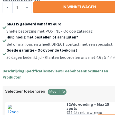
Veranda
IN WINKELWAGEN
-
+
led
spotset
1W
GRATIS geleverd vanaf 89 euro
vierkant
Snelle bezorging met POSTNL - Ook op zaterdag
2700K
Hulp nodig met bestellen of aansluiten?
Warmwit
Bel of mail ons en u heeft DIRECT contact met een specialist
1-
Goede garantie - Ook voor de toekomst
25
30 dagen bedenktijd - Klanten beoordelen ons met 4.6 / 5 ⭐
stuks
|
Beschrijving
Specificaties
Reviews
Toebehoren
Documenten
Extra
Producten
klein
|
Draadloos
Selecteer toebehoren
Meer info
dimmen
/
12Vdc voeding – Max 15
spots
Zigbee
€
11.95
Excl. BTW:
€
9.88