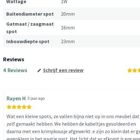
Wattage
1W
Buitendiameter spot
20mm
Gatmaat / zaagmaat
16mm
spot
Inbouwdiepte spot
23mm
Reviews
4
Reviews
Schrijf een review
Rayen H
3 jaar ago
Wat een kleine spots, ze vallen bijna niet op in ons meubel dat 
zelf gemaakt hebben. We hebben de kabeltjes gesoldeerd en
daarna met een krimpkousje afgewerkt. e zijn zo klein dat er 
wagoklem in het gaatje past. Het licht dat er afkomt is erg w