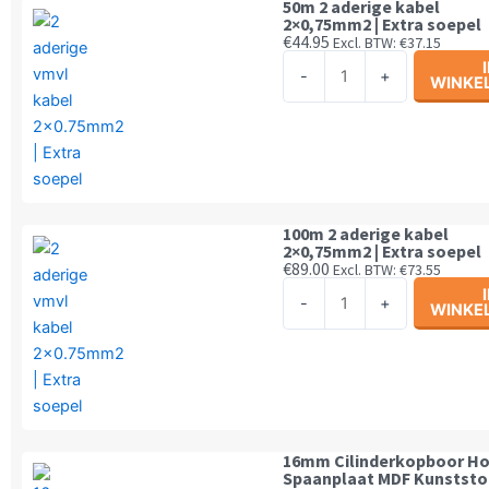
50m 2 aderige kabel
soepel
2×0,75mm2 | Extra soepel
€
44.95
Excl. BTW:
€
37.15
aantal
50m
-
+
WINKE
2
aderige
kabel
2x0,75mm2
|
Extra
100m 2 aderige kabel
soepel
2×0,75mm2 | Extra soepel
€
89.00
Excl. BTW:
€
73.55
aantal
100m
-
+
WINKE
2
aderige
kabel
2x0,75mm2
|
Extra
16mm Cilinderkopboor H
soepel
Spaanplaat MDF Kunststof