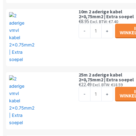
60
spots
10m 2 aderige kabel
2×0,75mm2 | Extra soepel
aantal
€
8.95
Excl. BTW:
€
7.40
10m
-
+
WINKE
2
aderige
kabel
2x0,75mm2
|
Extra
25m 2 aderige kabel
soepel
2×0,75mm2 | Extra soepel
€
22.49
Excl. BTW:
€
18.59
aantal
25m
-
+
WINKE
2
aderige
kabel
2x0,75mm2
|
Extra