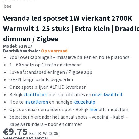
Veranda led spotset 1W vierkant 2700K
Warmwit 1-25 stuks | Extra klein | Draadl
dimmen / Zigbee
Model: S1W27
Beschikbaarheid:
Op voorraad
Voor overkappingen – massieve balken en holle plafonds
1 – 60 spots op 1 trafo en dimbaar
Luxe afstandsbedieningen / Zigbee app
GEEN lange kabels wegwerken
Onze spots blijven ALTIJD leverbaar
Bekijk
klantfoto’s
met specificaties en
onze kwaliteit
Hoe te
installeren
en handige
keuzehulp
Op zoek naar een andere spot? Bekijk
hier
alle modellen
Selecteer hieronder het aantal spots – voeding – kabel –
kabelverbinders – boor en dimmer
€
9.75
Excl. BTW:
€
8.06
Selecteer het aantal