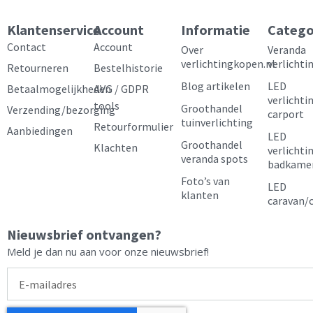
c
s
n
u
e
t
t
t
Klantenservice
Account
Informatie
Catego
b
a
e
u
Contact
Account
Over
Veranda
verlichtingkopen.nl
verlichti
Retourneren
Bestelhistorie
o
g
r
b
Blog artikelen
LED
Betaalmogelijkheden
AVG / GDPR
o
r
e
e
verlichti
tools
Groothandel
Verzending/bezorging
carport
k
a
s
tuinverlichting
Retourformulier
Aanbiedingen
LED
m
t
Groothandel
Klachten
verlichti
veranda spots
badkame
Foto’s van
LED
klanten
caravan/
Nieuwsbrief ontvangen?
Meld je dan nu aan voor onze nieuwsbrief!
E-
mailadres