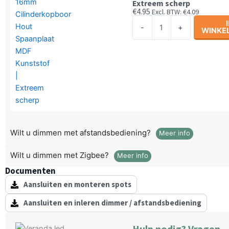
Extreem scherp
aantal
€
4.95
Excl. BTW:
€
4.09
16mm
-
+
WINKE
Cilinderkopboor
Hout
Spaanplaat
MDF
Kunststof
|
Extreem
scherp
aantal
Wilt u dimmen met afstandsbediening?
Meer info
Wilt u dimmen met Zigbee?
Meer info
Documenten
Aansluiten en monteren spots
Aansluiten en inleren dimmer / afstandsbediening
Hulp nodig? Vragen