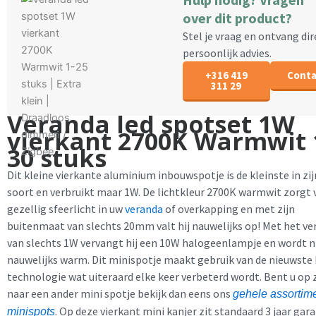
over dit product?
Stel je vraag en ontvang dir
persoonlijk advies.
+316 419
Conta
311 29
Veranda led spotset 1W
vierkant 2700K Warmwit 
30 stuks
Dit kleine vierkante aluminium inbouwspotje is de kleinste in zij
soort en verbruikt maar 1W. De lichtkleur 2700K warmwit zorgt 
gezellig sfeerlicht in uw
veranda
of overkapping en met zijn
buitenmaat van slechts 20mm valt hij nauwelijks op! Met het ve
van slechts 1W vervangt hij een 10W halogeenlampje en wordt n
nauwelijks warm. Dit minispotje maakt gebruik van de nieuwste
technologie wat uiteraard elke keer verbeterd wordt. Bent u op
naar een ander mini spotje bekijk dan eens ons
gehele assortim
. Op deze vierkant mini kanjer zit standaard 3 jaar gara
minispots