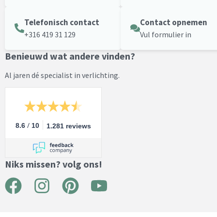
Telefonisch contact
Contact opnemen
+316 419 31 129
Vul formulier in
Benieuwd wat andere vinden?
Al jaren dé specialist in verlichting.
/
8.6
10
1.281 reviews
Niks missen? volg ons!
F
I
P
Y
a
n
i
o