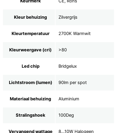
Keurmerk
CE, Rohs
Kleur behuizing
Zilvergrijs
Kleurtemperatuur
2700K Warmwit
Kleurweergave (cri)
>80
Led chip
Bridgelux
Lichtstroom (lumen)
90lm per spot
Materiaal behuizing
Aluminium
Stralingshoek
100Deg
Vervangend wattage
8…10W Halogeen