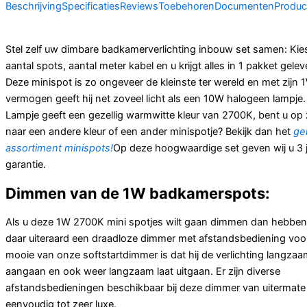
Beschrijving
Specificaties
Reviews
Toebehoren
Documenten
Produc
Stel zelf uw dimbare badkamerverlichting inbouw set samen: Kie
aantal spots, aantal meter kabel en u krijgt alles in 1 pakket gelev
Deze minispot is zo ongeveer de kleinste ter wereld en met zijn 
vermogen geeft hij net zoveel licht als een 10W halogeen lampje. 
Lampje geeft een gezellig warmwitte kleur van 2700K, bent u op
naar een andere kleur of een ander minispotje? Bekijk dan het
ge
assortiment minispots!
Op deze hoogwaardige set geven wij u 3 
garantie.
Dimmen van de 1W badkamerspots:
Als u deze 1W 2700K mini spotjes wilt gaan dimmen dan hebben
daar uiteraard een draadloze dimmer met afstandsbediening voor
mooie van onze softstartdimmer is dat hij de verlichting langzaa
aangaan en ook weer langzaam laat uitgaan. Er zijn diverse
afstandsbedieningen beschikbaar bij deze dimmer van uitermate
eenvoudig tot zeer luxe.