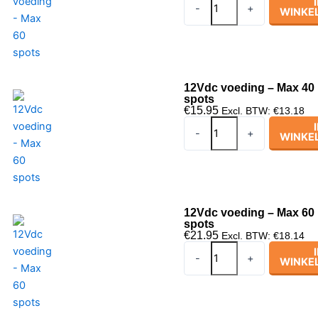
-
+
WINKE
voeding
-
Max
15
spots
12Vdc voeding – Max 40
spots
aantal
€
15.95
Excl. BTW:
€
13.18
12Vdc
-
+
WINKE
voeding
-
Max
40
spots
12Vdc voeding – Max 60
spots
aantal
€
21.95
Excl. BTW:
€
18.14
12Vdc
-
+
WINKE
voeding
-
Max
60