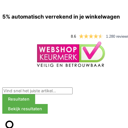
Ga
naar
5%
automatisch verrekend in je winkelwagen
de
inhoud
8.6
1.280 review
Search
...
Resultaten
Bekijk resultaten