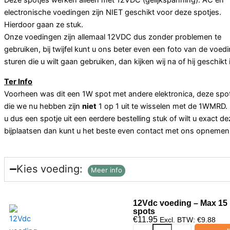
Deze spotjes werken alleen met 12VDC (gelijkspanning). AC en
electronische voedingen zijn NIET geschikt voor deze spotjes.
Hierdoor gaan ze stuk.
Onze voedingen zijn allemaal 12VDC dus zonder problemen te
gebruiken, bij twijfel kunt u ons beter even een foto van de voed
sturen die u wilt gaan gebruiken, dan kijken wij na of hij geschikt 
Ter Info
Voorheen was dit een 1W spot met andere elektronica, deze spo
die we nu hebben zijn
niet
1 op 1 uit te wisselen met de 1WMRD.
u dus een spotje uit een eerdere bestelling stuk of wilt u exact de
bijplaatsen dan kunt u het beste even contact met ons opnemen
Kies voeding:
Meer info
12Vdc voeding – Max 15
spots
€
11.95
Excl. BTW:
€
9.88
12Vdc