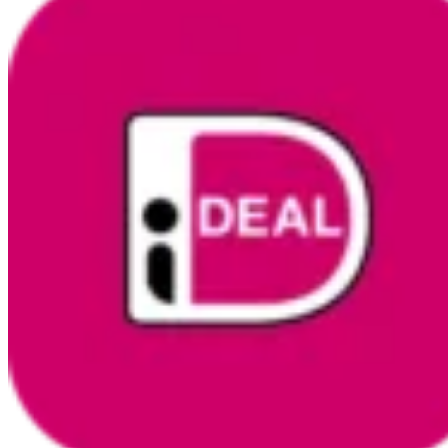
1W
2700K
Warmwit
aantal