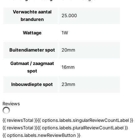
Verwachte aantal
25.000
branduren
Wattage
1W
Buitendiameter spot
20mm
Gatmaat / zaagmaat
16mm
spot
Inbouwdiepte spot
23mm
Reviews
{{ reviewsTotal }}
{{ options.labels.singularReviewCountLabel }}
{{ reviewsTotal }}
{{ options.labels.pluralReviewCountLabel }}
{{ options.labels.newReviewButton }}