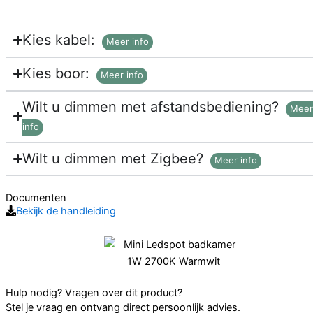
spots
aantal
Kies kabel:
Meer info
Kies boor:
Meer info
Wilt u dimmen met afstandsbediening?
Mee
info
Wilt u dimmen met Zigbee?
Meer info
Documenten
Bekijk de handleiding
Hulp nodig? Vragen over dit product?
Stel je vraag en ontvang direct persoonlijk advies.