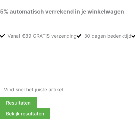
Ga
5%
automatisch verrekend in je winkelwagen
naar
de
inhoud
Vanaf €89 GRATIS verzending
30 dagen bedenktijd
Search
...
Resultaten
Bekijk resultaten