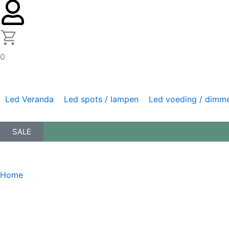
0
Led Veranda
Led spots / lampen
Led voeding / dimm
SALE
Home