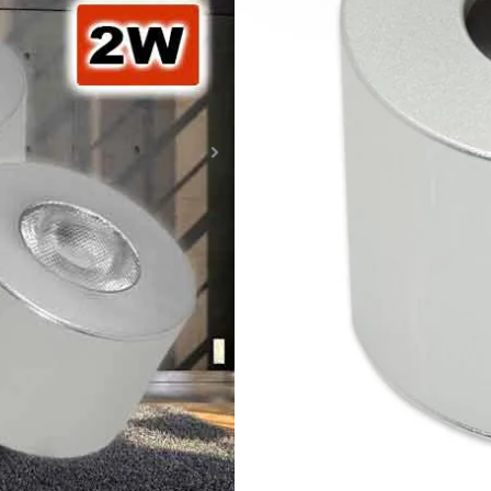
Spot
slaapkamer
12V
GRATIS geleverd vanaf 89 e
2W
Snelle bezorging met POSTN
aantal
Hulp nodig met bestellen of
Bel of mail ons en u heeft D
Goede garantie - Ook voor 
30 dagen bedenktijd - Klante