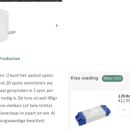
Producten
n. U kunt het aantal spots
Kies voeding:
Meer info
tot 20 spots selecteren. wij
aal gesproken is 1 spot per
12Vdc
nodig is. De lens straalt 80gr
€
11.9
ere vlekken (of hele lichte)
12Vd
-
leverbaar in zwart en wit. Al
voed
hoogwaardige kwaliteit.
-
Max