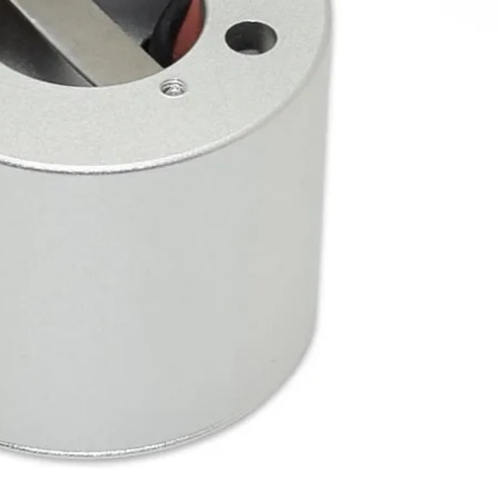
uro
L - Ook op zaterdag
 aansluiten?
IRECT contact met een specialist
de toekomst
n beoordelen ons met 4.6 / 5