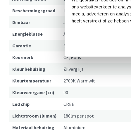
ons websiteverkeer te analys
Beschermingsgraad
IP54
media, adverteren en analys
heeft verstrekt of ze hebben
Dimbaar
Ja, met de juiste dimmer
Energieklasse
A+
Garantie
3 jaar
Keurmerk
CE, Rohs
Kleur behuizing
Zilvergrijs
Kleurtemperatuur
2700K Warmwit
Kleurweergave (cri)
90
Led chip
CREE
Lichtstroom (lumen)
180lm per spot
Materiaal behuizing
Aluminium