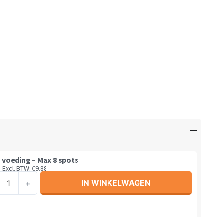
 voeding – Max 8 spots
5
Excl. BTW:
€
9.88
c
IN WINKELWAGEN
+
ing