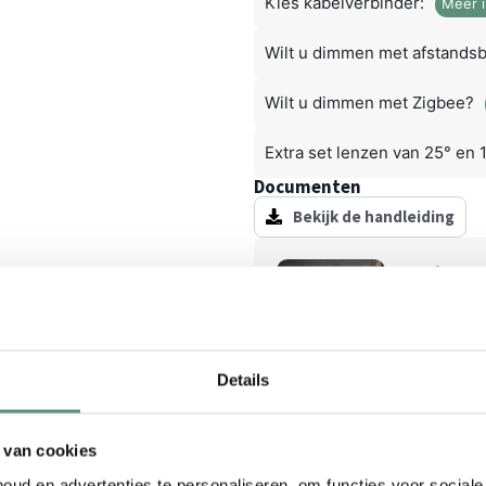
Kies kabelverbinder:
Meer i
Wilt u dimmen met afstands
Wilt u dimmen met Zigbee?
Extra set lenzen van 25° en 
Documenten
Bekijk de handleiding
Hulp no
Stel je vr
+316 4
Details
Reviews
 van cookies
Geen reviews gevonden
ud en advertenties te personaliseren, om functies voor social