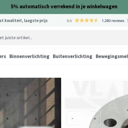
5%
automatisch verrekend in je winkelwagen
st kwaliteit, laagste prijs
8.6
1.280 reviews
ers
Binnenverlichting
Buitenverlichting
Bewegingsmel
Opbouw Led Spot s
Model: VLK2 + A1 / MINISPOTS
Beschikbaarheid:
Op voorraad
€
11.95
Excl. BTW:
€
9.88
Selecteer het aantal
Opbouw
-
+
Led