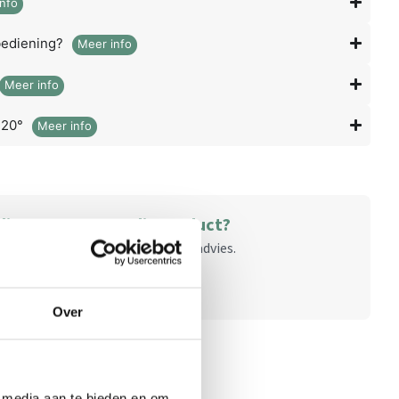
nfo
bediening?
Meer info
Meer info
120°
Meer info
dig? Vragen over dit product?
aag en ontvang direct persoonlijk advies.
19 311 29
Contact
Over
Schrijf een review
e media aan te bieden en om