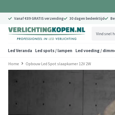
Ga
naar
de
Vanaf €89 GRATIS verzending
30 dagen bedenktijd
Be
inhoud
Search
...
Led Veranda
Led spots / lampen
Led voeding / dimm
Home
Opbouw Led Spot slaapkamer 12V 2W