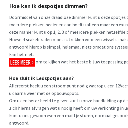
Hoe kan ik despotjes dimmen?
Doormiddel van onze draadloze dimmer kunt u deze spotjes d
meerdere plekken bedienen dan hoeft u alleen maar een extra
deze manier kunt u op 1, 2, 3 of meerdere plekken hetzelfde 
Hoeveel scakeldraden moet ik trekken voor een wissel schake
antwoord hierop is simpel, helemaal niets omdat ons syste
kan het niet.
om te kijken wat het beste bij uw toepassing pa
Hoe sluit ik Ledspotjes aan?
Allereerst heeft u een stroompunt nodig waarop u een 12Vdc 
u daarna weer met de opbouwspots.
Om u een beter beeld te geven kunt u onze handleiding op d
zich hierna afvragen wat u nodig heeft om uw verlichting i
kunt u ons gewoon even een mailtje sturen, normaal gesprok
antwoord.