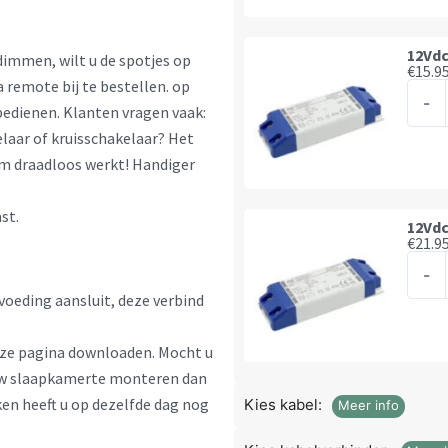
8
spots
12Vdc
immen, wilt u de spotjes op
€
15.9
aanta
 remote bij te bestellen. op
12Vd
-
bedienen. Klanten vragen vaak:
voed
laar of kruisschakelaar? Het
-
em draadloos werkt! Handiger
Max
20
st.
spots
12Vdc
€
21.9
aanta
12Vd
-
voed
voeding aansluit, deze verbind
-
Max
eze pagina downloaden. Mocht u
30
n uw slaapkamerte monteren dan
spots
en heeft u op dezelfde dag nog
Kies kabel:
Meer info
aanta