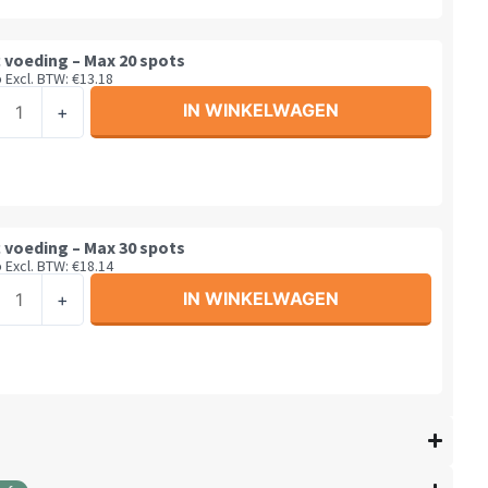
 voeding – Max 20 spots
5
Excl. BTW:
€
13.18
l
c
IN WINKELWAGEN
+
ing
 voeding – Max 30 spots
5
Excl. BTW:
€
18.14
l
c
IN WINKELWAGEN
+
ing
l