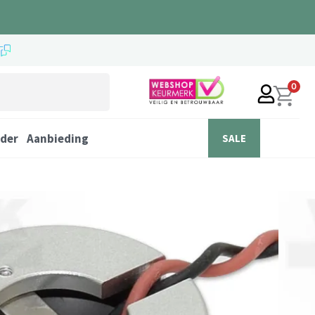
0
der
Aanbieding
SALE
laapkamer 12V 2W
IN WINKELWAGEN